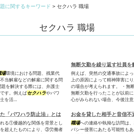
題に関するキーワード
>
セクハラ 職場
セクハラ 職場
無断欠勤を繰り返す社員を
職場
環境における問題、残業代
例えば、突然の交通事故によっ
不当解雇などの解雇に関する問
上の原因によって精神障害にり
問題を解決する際には、弁護士
の場合が考えられます。 ・無
です。例えば
セクハラ
やパワ
無断欠勤を行ったことが以前に
を活...
心がみられない場合、今後注意を
れた「パワハラ防止法」とは
お金を貸した相手と音信不
れる①優越的な関係を背景とし
職場
への連絡や執拗な訪問は、
を超えたものにより、③労働者
バシー侵害にあたる可能性もあ