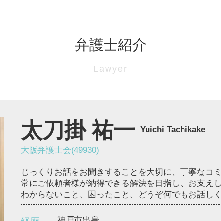
口約束 契約
給与 差し押さえ
仮処分 とは
弁護士紹介
売掛債権 時効
売掛金 回収
債権 執行
売掛金 時効
支払督促 費用
仮差押え とは
仮処分 申立
太刀掛 祐一
Yuichi Tachikake
強制執行 差し押さえ
強制執行 手続き
大阪弁護士会(49930)
特定調停 とは
じっくりお話をお聞きすることを大切に、丁寧なコ
常にご依頼者様が納得できる解決を目指し、お支え
わからないこと、困ったこと、どうぞ何でもお話し
神戸市出身