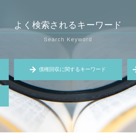
よく検索されるキーワード
ド
債権回収に関するキーワード
仮差押え 流れ
預金 差し押さえ
債権回収 流れ
仮差押 差押 違い
処分禁止 仮処分
時効 完成猶予
支払 督促 費用