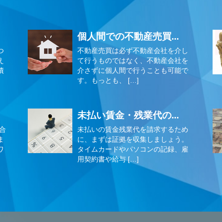
個人間での不動産売買...
つ
不動産売買は必ず不動産会社を介し
え
て行うものではなく、不動産会社を
債
介さずに個人間で行うことも可能で
す。もっとも、 […]
未払い賃金・残業代の...
合
未払いの賃金残業代を請求するため
ま
に、まずは証拠を収集しましょう。
ワ
タイムカードやパソコンの記録、雇
用契約書や給与 […]