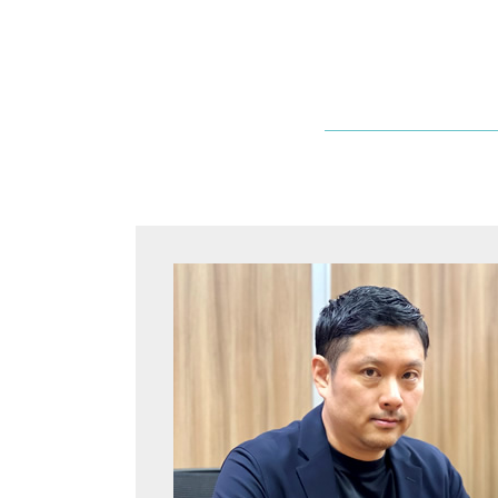
債権回収 奈良 弁護士
不動産 違約金
マンション 管理費滞納 奈良 弁護
家賃 値上げ 交渉
士
土地 契約 トラブル
借金 大阪市 弁護士
不動産 売買契約書 作成
債権回収 伊丹市 弁護士
家賃 滞納 追い出し
マンション 管理費滞納 池田市 弁
住宅瑕疵担保責任 とは
護士
土地 境界線
企業法務 大阪 弁護士
近隣 トラブル 嫌がらせ
境界線トラブル 伊丹市 弁護士
不動産 売買契約書 個人間
借金 兵庫 弁護士
不動産 相続
家賃滞納 池田市 弁護士
欠陥住宅 新築
労働問題 奈良 弁護士
強制退去 費用
債権回収 池田市 弁護士
家賃 滞納 裁判
企業法務 豊中市 弁護士
労働問題 大阪市 弁護士
不動産トラブル 伊丹市 弁護士
顧問弁護士 大阪 弁護士
債権回収 兵庫 弁護士