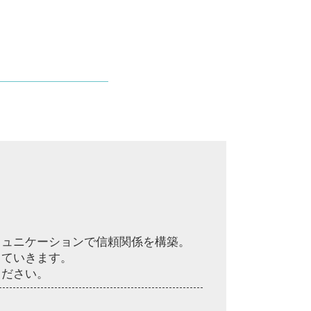
無断欠勤 退職
職場 パワハラ
企業 訴訟
リーガルチェック 費用
契約書 作成
顧問弁護士 とは
未払い賃金 請求
契約書 リーガルチェック
予防法務 とは
契約書 レビュー
賃金 未払い
セクハラ 職場
ミュニケーションで信頼関係を構築。
していきます。
ください。