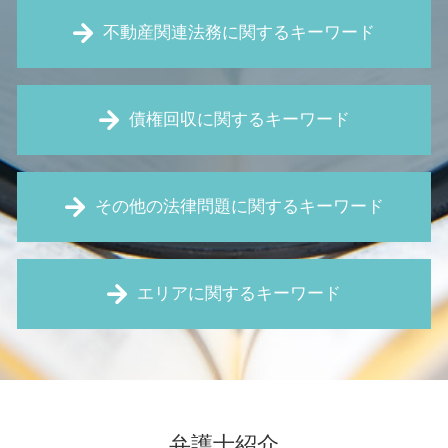
不動産関連法務に関するキーワード
事業用 定期 借地権 トラブル
債権回収に関するキーワード
欠陥住宅 新築
賃貸 騒音
土地の境界線 法務局
債権 消滅時効
筆界特定 費用
その他の法律問題に関するキーワード
強制執行 差し押さえ
家賃 滞納 内容証明
債権回収 とは
賃料 値上げ 拒否
仮差押え 流れ
パワハラ防止法 とは
契約不適合責任 とは
内容証明 無視
エリアに関するキーワード
企業 訴訟
契約違反による解除 違約金
処分禁止 仮処分
契約書 作成
不動産 相続
特定調停 とは
職場 パワハラ
新築 雨漏り
債権回収 奈良 弁護士
債権回収 裁判
セクハラ 職場
強制退去 条件
顧問弁護士 豊中市 弁護士
給与 差し押さえ
予防法務 とは
家賃 滞納 追い出し
債権回収 大阪 弁護士
時効 更新
残業 未払い
建売 欠陥
借金 大阪 弁護士
お金 貸した 音信不通
弁護士紹介
契約書 リーガルチェック
境界 確定 訴訟