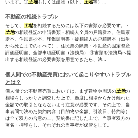
います。①
土地
もしくは建物（以下、
土地
等）...
不動産の相続トラブル
そして、
土地
を相続するためには以下の書類が必要です。・
土地
の相続登記の申請書類・相続人全員の戸籍謄本、住民票
謄本、住民票抄本、印鑑証明書・被相続人の戸籍謄本（出生
から死亡までのすべて）、住民票の除票・不動産の固定資産
評価証明書、全部事項証明書（法務局） ④書類を法務局へ提
出する相続登記の必要書類を用意できたら、法...
個人間での不動産売買において起こりやすいトラブル
とは？
個人間での不動産売買においては、まず建物や周辺の
土地
の
相場をしっかりと調査した上で、過度に相場からかけ離れた
金額での取引とならないよう注意が必要です。その上で、当
事者間で決めた契約内容（目的物や金額、引渡日、特約等）
は全て双方の合意の上、契約書に記した上で、当事者双方の
署名・押印をし、それぞれの当事者が保管をして...