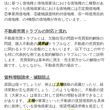
法に基づく借地権と借地借家法における借地権の二種類があ
り、そのうち借地借家法における借地権には①定期借地権、
②事業用借地権、③建物譲渡特約付借地権、④一時使用目的
の借地権、の4種類の借地権が存在しています。...
不動産売買トラブルの対応と流れ
不動産売買トラブルとは、欠陥住宅の問題や売買契約解除の
問題、購入不動産の
境界線
トラブルなど、不動産の売買契約
に関わるトラブル全般のことをいいます。 以下ではこの中で
も特に代表的な例である契約解除のトラブルについてご説明
します。 売買契約は基本的に買主・売主双方からの解除が可
能です。しかしながら、不動産売買の場合で...
賃料増額請求・減額阻止
原因は様々でしょうが、例えば
土地
価格の高騰だったり、経
済変動が主な原因でしょう。このような場合に、不動産の貸
主（大家さん）は借主に対して賃料の増額を請求できること
があります。
土地
や家屋といった不動産の賃貸借契約を具体
的に規律している借地借家法は、借貸増減請求権を規定して