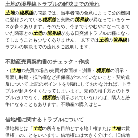
土地の境界線トラブルの解決までの流れ
土地
の
境界線
の問題では、当事者間の合意によって公的機関
に登録されている
境界線
と実際の
境界線
が異なっているケー
スが多々あります。そのため、今までうやむやになってきて
いた隣家との
土地
の
境界線
がある日突然トラブルの種になっ
てしまうことも少なくありません。 以下では
土地
の
境界線
ト
ラブルの解決までの流れをご説明します。
不動産売買契約書のチェック・作成
・(
土地
の売買の場合)売買対象面積・測量・
境界線
の明示・
引渡し時期・抵当権など担保権がついていないこと・契約違
反について 上記のポイントを明確にしておかなければ、トラ
ブルが起きやすくなってしまいます。売買の相手方とのトラ
ブルだけでなく、
境界線
が明示されていなければ、隣人と紛
争になることもあります。不動産の購入はと...
借地権に関するトラブルについて
借地権とは「
土地
の所有を目的とする地上権または
土地
の賃
借権」のことをいいます。借地権には大きく分けて、旧借地