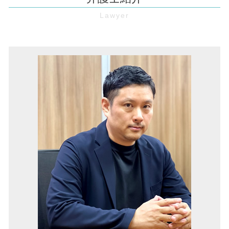
家賃滞納 伊丹市 弁護士
売掛金 時効
未払い賃金 請求
立ち退き 交渉
家賃滞納 大阪市 弁護士
時効 完成猶予
弁護士 顧問 契約
建物 明け渡し請求
企業法務 兵庫 弁護士
消滅時効 とは
労働 審判
家賃 値上げ 交渉
マンション 管理費滞納 大阪市 弁護士
特定調停 費用
契約書 レビュー
境界線 トラブル
顧問弁護士 兵庫 弁護士
支払督促 費用
賃金 未払い
家賃滞納 督促
不動産トラブル 大阪 弁護士
仮処分 申立
不当 解雇
境界線トラブル 豊中市 弁護士
仮処分 とは
顧問弁護士 とは
不動産トラブル 池田市 弁護士
債権 回収 方法
パワハラ防止法 厚生労働省
マンション 管理費滞納 大阪 弁護士
保全 手続き
無断欠勤 退職
顧問弁護士 大阪市 弁護士
財産分与 とは
企業法務 大阪市 弁護士
リーガルチェック 費用
労働問題 兵庫 弁護士
企業法務 大阪 弁護士
顧問弁護士 奈良 弁護士
労働問題 池田市 弁護士
欠陥住宅 奈良 弁護士