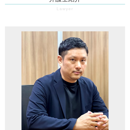
境界線トラブル 池田市 弁護士
仮差押え 流れ
契約書 リーガルチェック
土地の境界線 法務局
債権回収 兵庫 弁護士
売掛債権 時効
弁護士 顧問 契約
家賃 滞納 裁判
欠陥住宅 奈良 弁護士
売掛金 時効
パワハラ防止法 厚生労働省
境界線 トラブル
欠陥住宅 伊丹市 弁護士
強制執行 手続き
未払い賃金 請求
家賃 滞納 追い出し
マンション 管理費滞納 伊丹市 弁護士
お金 貸した 音信不通
顧問弁護士 とは
欠陥住宅 新築
欠陥住宅 池田市 弁護士
消滅時効 とは
賃金 未払い
不動産トラブル 池田市 弁護士
債権 回収 方法
残業 未払い
不動産トラブル 豊中市 弁護士
債権 執行
パワハラ防止法 とは
不動産トラブル 大阪市 弁護士
処分禁止 仮処分
財産分与 とは
境界線トラブル 兵庫 弁護士
リーガルチェック 費用
顧問弁護士 伊丹市 弁護士
契約書 作成
欠陥住宅 兵庫 弁護士
顧問弁護士 池田市 弁護士
顧問弁護士 豊中市 弁護士
マンション 管理費滞納 奈良 弁護士
境界線トラブル 豊中市 弁護士