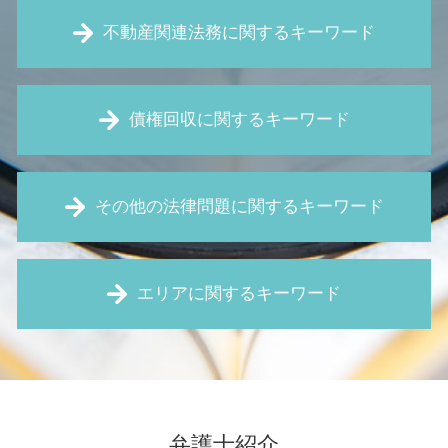
不動産関連法務に関するキーワード
新築 白アリ
債権回収に関するキーワード
マンション 管理費 滞納
契約不適合責任 とは
住宅瑕疵担保責任 とは
仮処分 とは
不動産 違約金
その他の法律問題に関するキーワード
債権回収 流れ
家賃 滞納 督促
債権回収 とは
定期 借地権
債権 消滅時効
労働 審判
土地 契約 トラブル
売掛金 回収
エリアに関するキーワード
契約書 レビュー
土地 相続
内容証明 無視
予防法務 とは
土地 境界線
支払 督促 費用
セクハラ 職場
近隣 トラブル 嫌がらせ
家賃滞納 大阪市 弁護士
口約束 契約
不当 解雇
賃料 値上げ 拒否
マンション 管理費滞納 豊中市 弁護士
仮差押 差押 違い
職場 パワハラ
賃貸借 契約解除
マンション 管理費滞納 大阪市 弁護士
支払督促 費用
無断欠勤 退職
家賃滞納 督促
家賃滞納 兵庫 弁護士
給与 差し押さえ
弁護士紹介
企業 訴訟
借地権 とは