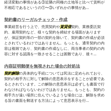
経済変動の事情がある③近隣の同種の土地等と比べて賃料が
不相応であるというの①〜③いずれかの事情があ...
契約書のリーガルチェック・作成
事業経営を行う上で、売買契約や
賃貸借
契約、業務委託契
約、雇用契約など、様々な契約を締結する場面があります
が、保証契約等の一部の契約を除いて、契約書の作成が必須
とされているわけではありません。もっとも、通常契約の内
容は複雑であり、契約書の作成なしに、両当事者の契約の内
容に対する認識を一致させることは困難であり、後々...
内容証明郵便を無視された場合の対処法
契約解除
の具体的な手続については民法に定められており、
契約の相手方に対して解除の意思表示をすることが必要であ
るとされています。この解除の意思表示は必ずしも書面で行
わなければならないわけではありません。もっとも、契約の
相手方が遠い場所に住んでいるような場合には、解除を求め
る旨の書面を郵送する方法によって意思表示を行...