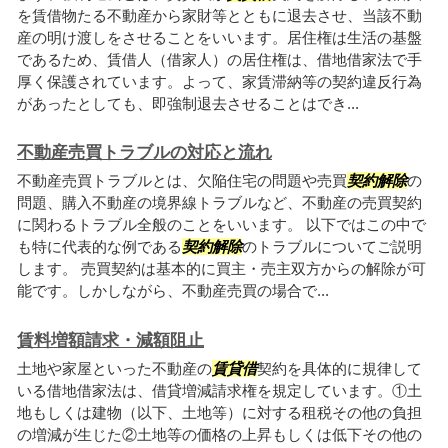
を賃借物たる不動産から家財等とともに退去させ、当該不動
産の明け渡しをさせることをいいます。居住権は生活の基盤
であるため、賃借人（借家人）の居住権は、借地借家法で手
厚く保護されています。よって、家賃滞納等の契約違反行為
があったとしても、即強制退去させることはでき...
不動産売買トラブルの対応と流れ
不動産売買トラブルとは、欠陥住宅の問題や売買
契約解除
の
問題、購入不動産の境界線トラブルなど、不動産の売買契約
に関わるトラブル全般のことをいいます。 以下ではこの中で
も特に代表的な例である
契約解除
のトラブルについてご説明
します。 売買契約は基本的に買主・売主双方からの解除が可
能です。しかしながら、不動産売買の場合で...
賃料増額請求・減額阻止
土地や家屋といった不動産の
賃貸借
契約を具体的に規律して
いる借地借家法は、借貸増減請求権を規定しています。①土
地もしくは建物（以下、土地等）に対する租税その他の負担
の増減が生じた②土地等の価格の上昇もしくは低下その他の