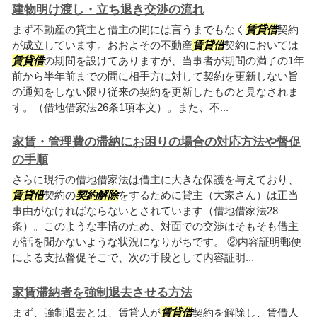
建物明け渡し・立ち退き交渉の流れ
まず不動産の貸主と借主の間には言うまでもなく
賃貸借
契約
が成立しています。おおよその不動産
賃貸借
契約においては
賃貸借
の期間を設けてありますが、当事者が期間の満了の1年
前から半年前までの間に相手方に対して契約を更新しない旨
の通知をしない限り従来の契約を更新したものと見なされま
す。（借地借家法26条1項本文）。また、不...
家賃・管理費の滞納にお困りの場合の対応方法や督促
の手順
さらに現行の借地借家法は借主に大きな保護を与えており、
賃貸借
契約の
契約解除
をするために貸主（大家さん）は正当
事由がなければならないとされています（借地借家法28
条）。このような事情のため、対面での交渉はそもそも借主
が話を聞かないような状況になりがちです。 ②内容証明郵便
による支払督促そこで、次の手段として内容証明...
家賃滞納者を強制退去させる方法
まず、強制退去とは、賃貸人が
賃貸借
契約を解除し、賃借人