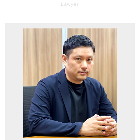
リーガルチェック 費用
不動産 違約金
企業法務 大阪 弁護士
時効 更新
未払い賃金 請求
土地 相続
マンション 管理費滞納 伊丹市 弁護士
口約束 契約
労働 審判
リフォーム トラブル
マンション 管理費滞納 池田市 弁護士
お金 貸した 音信不通
セクハラ 職場
不動産 トラブル
マンション 管理費滞納 大阪市 弁護士
内容証明 無視
パワハラ防止法 厚生労働省
強制退去 費用
境界線トラブル 池田市 弁護士
保全 手続き
無断欠勤 退職
欠陥住宅 豊中市 弁護士
預金 差し押さえ
契約書 レビュー
借金 奈良 弁護士
債権 執行
パワハラ防止法 とは
債権回収 兵庫 弁護士
売掛金 回収
弁護士 顧問 契約
債権回収 豊中市 弁護士
不当 解雇
境界線トラブル 豊中市 弁護士
予防法務 とは
企業法務 池田市 弁護士
顧問弁護士 伊丹市 弁護士
不動産トラブル 奈良 弁護士
家賃滞納 豊中市 弁護士
労働問題 大阪 弁護士