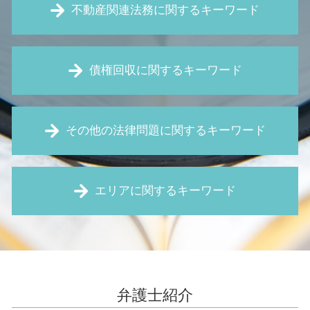
不動産関連法務に関するキーワード
筆界特定制度 とは
債権回収に関するキーワード
家賃 滞納 裁判
事業用 定期 借地権 トラブル
住宅瑕疵担保責任 とは
支払 督促 費用
家賃 滞納 内容証明
その他の法律問題に関するキーワード
仮差押え 要件
新築 雨漏り
仮差押え とは
契約違反による解除 違約金
仮処分 申立
残業 未払い
欠陥住宅 相談
給与 差し押さえ
エリアに関するキーワード
賃金 未払い
家賃滞納 強制退去
消滅時効 とは
契約書 リーガルチェック
建売 欠陥
支払督促 費用
顧問弁護士 とは
不動産 相続
債権回収 伊丹市 弁護士
債権回収 裁判
企業 訴訟
瑕疵 契約不適合
家賃滞納 大阪 弁護士
債権 回収 方法
職場 パワハラ
賃料 値上げ 拒否
企業法務 伊丹市 弁護士
債権 消滅時効
財産分与 とは
契約不適合責任 とは
顧問弁護士 兵庫 弁護士
強制執行 差し押さえ
弁護士紹介
契約書 作成
境界線 トラブル
家賃滞納 伊丹市 弁護士
仮差押え 流れ