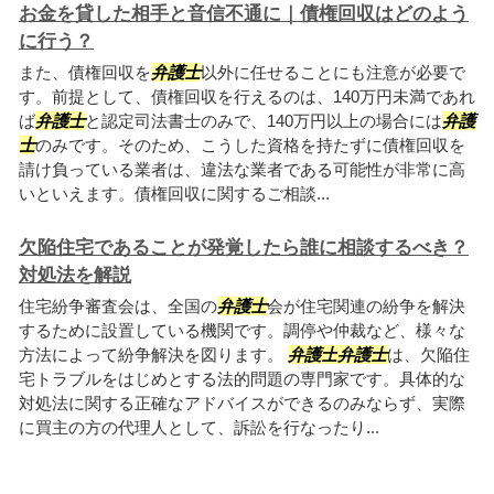
お金を貸した相手と音信不通に｜債権回収はどのよう
に行う？
また、債権回収を
弁護士
以外に任せることにも注意が必要で
す。前提として、債権回収を行えるのは、140万円未満であれ
ば
弁護士
と認定司法書士のみで、140万円以上の場合には
弁護
士
のみです。そのため、こうした資格を持たずに債権回収を
請け負っている業者は、違法な業者である可能性が非常に高
いといえます。債権回収に関するご相談...
欠陥住宅であることが発覚したら誰に相談するべき？
対処法を解説
住宅紛争審査会は、全国の
弁護士
会が住宅関連の紛争を解決
するために設置している機関です。調停や仲裁など、様々な
方法によって紛争解決を図ります。
弁護士
弁護士
は、欠陥住
宅トラブルをはじめとする法的問題の専門家です。具体的な
対処法に関する正確なアドバイスができるのみならず、実際
に買主の方の代理人として、訴訟を行なったり...