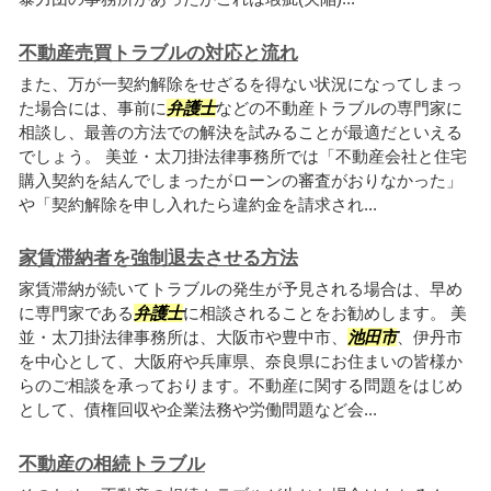
不動産売買トラブルの対応と流れ
また、万が一契約解除をせざるを得ない状況になってしまっ
た場合には、事前に
弁護士
などの不動産トラブルの専門家に
相談し、最善の方法での解決を試みることが最適だといえる
でしょう。 美並・太刀掛法律事務所では「不動産会社と住宅
購入契約を結んでしまったがローンの審査がおりなかった」
や「契約解除を申し入れたら違約金を請求され...
家賃滞納者を強制退去させる方法
家賃滞納が続いてトラブルの発生が予見される場合は、早め
に専門家である
弁護士
に相談されることをお勧めします。 美
並・太刀掛法律事務所は、大阪市や豊中市、
池田市
、伊丹市
を中心として、大阪府や兵庫県、奈良県にお住まいの皆様か
らのご相談を承っております。不動産に関する問題をはじめ
として、債権回収や企業法務や労働問題など会...
不動産の相続トラブル