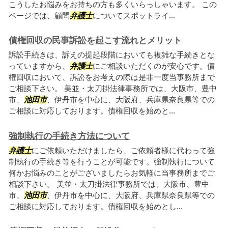
こうしたお悩みをお持ちの方も多くいらっしゃいます。 この
ページでは、顧問
弁護士
についてスポットライ...
債権回収の民事訴訟を起こす流れとメリット
訴訟手続きは、訴えの提起段階においても複雑な手続きとな
っていますから、
弁護士
にご相談いただくのが安心です。債
権回収において、訴訟をお考えの際は是非一度当事務所まで
ご相談下さい。 美並・太刀掛法律事務所では、大阪市、豊中
市、
池田市
、伊丹市を中心に、大阪府、兵庫県奈良県等での
ご相談に対応しております。債権回収を始めと...
強制執行の手続き方法について
弁護士
にご依頼いただけましたら、ご依頼者様に代わって強
制執行の手続き等を行うことが可能です。強制執行について
何かお悩みのことがございましたらお気軽に当事務所までご
相談下さい。 美並・太刀掛法律事務所では、大阪市、豊中
市、
池田市
、伊丹市を中心に、大阪府、兵庫県奈良県等での
ご相談に対応しております。債権回収を始めとし...