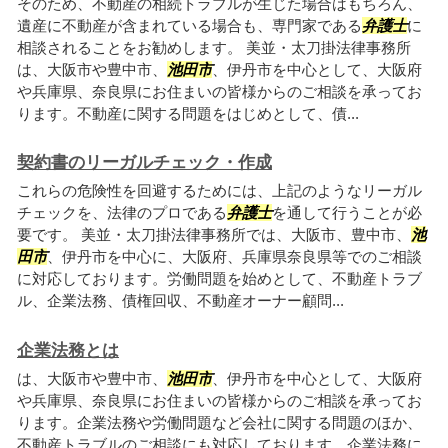
そのため、不動産の相続トラブルが生じた場合はもちろん、
遺産に不動産が含まれている場合も、専門家である
弁護士
に
相談されることをお勧めします。 美並・太刀掛法律事務所
は、大阪市や豊中市、
池田市
、伊丹市を中心として、大阪府
や兵庫県、奈良県にお住まいの皆様からのご相談を承ってお
ります。不動産に関する問題をはじめとして、債...
契約書のリーガルチェック・作成
これらの危険性を回避するためには、上記のようなリーガル
チェックを、法律のプロである
弁護士
を通して行うことが必
要です。 美並・太刀掛法律事務所では、大阪市、豊中市、
池
田市
、伊丹市を中心に、大阪府、兵庫県奈良県等でのご相談
に対応しております。労働問題を始めとして、不動産トラブ
ル、企業法務、債権回収、不動産オーナー顧問...
企業法務とは
は、大阪市や豊中市、
池田市
、伊丹市を中心として、大阪府
や兵庫県、奈良県にお住まいの皆様からのご相談を承ってお
ります。企業法務や労働問題など会社に関する問題のほか、
不動産トラブルのご相談にも対応しております。企業法務に