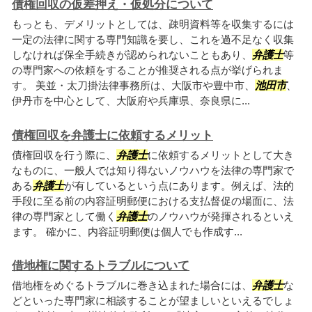
債権回収の仮差押え・仮処分について
もっとも、デメリットとしては、疎明資料等を収集するには
一定の法律に関する専門知識を要し、これを過不足なく収集
しなければ保全手続きが認められないこともあり、
弁護士
等
の専門家への依頼をすることが推奨される点が挙げられま
す。 美並・太刀掛法律事務所は、大阪市や豊中市、
池田市
、
伊丹市を中心として、大阪府や兵庫県、奈良県に...
債権回収を弁護士に依頼するメリット
債権回収を行う際に、
弁護士
に依頼するメリットとして大き
なものに、一般人では知り得ないノウハウを法律の専門家で
ある
弁護士
が有しているという点にあります。例えば、法的
手段に至る前の内容証明郵便における支払督促の場面に、法
律の専門家として働く
弁護士
のノウハウが発揮されるといえ
ます。 確かに、内容証明郵便は個人でも作成す...
借地権に関するトラブルについて
借地権をめぐるトラブルに巻き込まれた場合には、
弁護士
な
どといった専門家に相談することが望ましいといえるでしょ