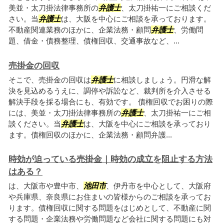
美並・太刀掛法律事務所の
弁護士
、太刀掛祐一にご相談くだ
さい。当
弁護士
は、大阪を中心にご相談を承っております。
不動産関連業務のほかに、企業法務・顧問
弁護士
、労働問
題、借金・債務整理、債権回収、交通事故など、...
売掛金の回収
そこで、売掛金の回収は
弁護士
に相談しましょう。円滑な解
決を見込めるうえに、調停や訴訟など、裁判所を介入させる
解決手段を採る場合にも、有効です。 債権回収でお困りの際
には、美並・太刀掛法律事務所の
弁護士
、太刀掛祐一にご相
談ください。当
弁護士
は、大阪を中心にご相談を承っており
ます。債権回収のほかに、企業法務・顧問弁護...
時効が迫っている売掛金｜時効の成立を阻止する方法
はある？
は、大阪市や豊中市、
池田市
、伊丹市を中心として、大阪府
や兵庫県、奈良県にお住まいの皆様からのご相談を承ってお
ります。債権回収に関する問題をはじめとして、不動産に関
する問題・企業法務や労働問題など会社に関する問題にも対