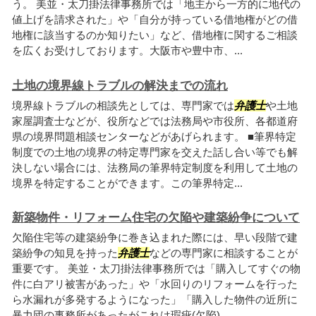
う。 美並・太刀掛法律事務所では「地主から一方的に地代の
値上げを請求された」や「自分が持っている借地権がどの借
地権に該当するのか知りたい」など、借地権に関するご相談
を広くお受けしております。大阪市や豊中市、...
土地の境界線トラブルの解決までの流れ
境界線トラブルの相談先としては、専門家では
弁護士
や土地
家屋調査士などが、役所などでは法務局や市役所、各都道府
県の境界問題相談センターなどがあげられます。 ■筆界特定
制度での土地の境界の特定専門家を交えた話し合い等でも解
決しない場合には、法務局の筆界特定制度を利用して土地の
境界を特定することができます。この筆界特定...
新築物件・リフォーム住宅の欠陥や建築紛争について
欠陥住宅等の建築紛争に巻き込まれた際には、早い段階で建
築紛争の知見を持った
弁護士
などの専門家に相談することが
重要です。 美並・太刀掛法律事務所では「購入してすぐの物
件に白アリ被害があった」や「水回りのリフォームを行った
ら水漏れが多発するようになった」「購入した物件の近所に
暴力団の事務所があったがこれは瑕疵(欠陥)...