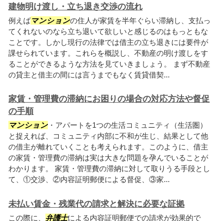
建物明け渡し・立ち退き交渉の流れ
例えば
マンション
の住人が家賃を半年ぐらい滞納し、支払っ
てくれないのなら立ち退いて欲しいと感じるのはもっともな
ことです。しかし現行の法律では借主の立ち退きには要件が
課せられています。これらを概説し、不動産の明け渡しをす
ることができるような方法を見ていきましょう。 まず不動産
の貸主と借主の間には言うまでもなく賃貸借契...
家賃・管理費の滞納にお困りの場合の対応方法や督促
の手順
マンション
・アパートを1つの生活コミュニティ（生活圏）
と捉えれば、コミュニティ内部に不和が生じ、結果として他
の借主が離れていくことも考えられます。このように、借主
の家賃・管理費の滞納は実は大きな問題を孕んでいることが
わかります。 家賃・管理費の滞納に対して取りうる手段とし
て、①交渉、②内容証明郵便による督促、③家...
未払い賃金・残業代の請求と解決に必要な証拠
この際に、
弁護士
による内容証明郵便での請求が効果的で