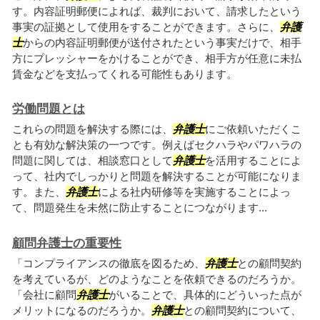
す。内容証明郵便によれば、裁判において、請求したという
事実の証拠として使用をすることができます。さらに、
弁護
士
からの内容証明郵便が送付されたという事実だけで、相手
方にプレッシャーをかけることができ、相手方が任意に未払
賃金などを支払ってくれる可能性もあります。
労働問題とは
これらの問題を解決する際には、
弁護士
にご依頼いただくこ
とも有効な解決策の一つです。例えばセクハラやパワハラの
問題に関しては、相談窓口として
弁護士
を活用することによ
って、社内でしっかりと問題を解決することが可能になりま
す。また、
弁護士
による社内研修等を実施することによっ
て、問題発生を未然に防止することにつながります...
顧問弁護士の重要性
「コンプライアンスの徹底を図るため、
弁護士
との顧問契約
を考えているが、どのようなことを依頼できるのだろうか。
「会社に顧問
弁護士
がいることで、具体的にどういった点が
メリットになるのだろうか。
弁護士
との顧問契約について、