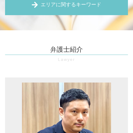
債権回収 とは
エリアに関するキーワード
契約書 作成
不動産 トラブル
売掛債権 時効
残業 未払い
境界線 トラブル
保全 手続き
予防法務 とは
近隣 トラブル 嫌がらせ
家賃滞納 池田市 弁護士
時効 完成猶予
無断欠勤 退職
住宅瑕疵担保責任 とは
債権回収 豊中市 弁護士
預金 差し押さえ
未払い賃金 請求
土地の境界線 法務局
労働問題 大阪 弁護士
仮差押え とは
財産分与 とは
強制退去 期間
企業法務 大阪 弁護士
仮差押 差押 違い
弁護士紹介
契約書 レビュー
土地 相続
境界線トラブル 豊中市 弁護士
仮差押え 要件
顧問弁護士 とは
賃貸 値下げ 交渉
家賃滞納 伊丹市 弁護士
仮差押え 流れ
弁護士 顧問 契約
強制退去 条件
不動産トラブル 池田市 弁護士
支払督促 費用
パワハラ防止法 とは
事業用 定期 借地権 トラブル
マンション 管理費滞納 兵庫 弁護士
内容証明 無視
不当 解雇
不動産 売買契約書 個人間
借金 大阪市 弁護士
口約束 契約
リーガルチェック 費用
建物 明け渡し請求
マンション 管理費滞納 大阪市 弁護士
仮処分 申立
契約書 リーガルチェック
欠陥住宅 大阪市 弁護士
債権 消滅時効
労働 審判
顧問弁護士 伊丹市 弁護士
仮処分 とは
パワハラ防止法 厚生労働省
不動産トラブル 伊丹市 弁護士
時効 更新
職場 パワハラ
家賃滞納 豊中市 弁護士
賃金 未払い
借金 豊中市 弁護士
企業 訴訟