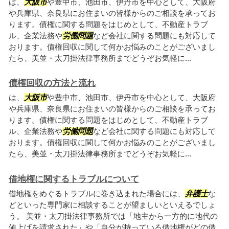
は、
大阪市
や豊中市、池田市、伊丹市を中心として、大阪府
や兵庫県、奈良県にお住まいの皆様からのご相談を承ってお
ります。債権に関する問題をはじめとして、不動産トラブ
ル、企業法務や
労働問題
など会社に関する問題にも対応して
おります。債権回収に関して何かお悩みのことがございまし
たら、美並・太刀掛法律事務所までどうぞお気軽に...
債権回収の方法と流れ
は、
大阪市
や豊中市、池田市、伊丹市を中心として、大阪府
や兵庫県、奈良県にお住まいの皆様からのご相談を承ってお
ります。債権に関する問題をはじめとして、不動産トラブ
ル、企業法務や
労働問題
など会社に関する問題にも対応して
おります。債権回収に関して何かお悩みのことがございまし
たら、美並・太刀掛法律事務所までどうぞお気軽に...
借地権に関するトラブルについて
借地権をめぐるトラブルに巻き込まれた場合には、
弁護士
な
どといった専門家に相談することが望ましいといえるでしょ
う。 美並・太刀掛法律事務所では「地主から一方的に地代の
値上げを請求された」や「自分が持っている借地権がどの借