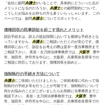
「会社に顧問
弁護士
がいることで、具体的にどういった点が
メリットになるのだろうか。
弁護士
との顧問契約について、
こうしたお悩みをお持ちの方も多くいらっしゃいます。 この
ページでは、顧問
弁護士
についてスポットライ...
債権回収の民事訴訟を起こす流れとメリット
訴訟手続きは、訴えの提起段階においても複雑な手続きとな
っていますから、
弁護士
にご相談いただくのが安心です。債
権回収において、訴訟をお考えの際は是非一度当事務所まで
ご相談下さい。 美並・太刀掛法律事務所では、
大阪市
、豊中
市、池田市、伊丹市を中心に、大阪府、兵庫県奈良県等での
ご相談に対応しております。債権回収を始めと...
強制執行の手続き方法について
弁護士
にご依頼いただけましたら、ご依頼者様に代わって強
制執行の手続き等を行うことが可能です。強制執行について
何かお悩みのことがございましたらお気軽に当事務所までご
相談下さい。 美並・太刀掛法律事務所では、
大阪市
、豊中
市、池田市、伊丹市を中心に、大阪府、兵庫県奈良県等での