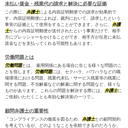
未払い賃金・残業代の請求と解決に必要な証拠
この際に、
弁護士
による内容証明郵便での請求が効果的で
す。内容証明郵便によれば、裁判において、請求したという
事実の証拠として使用をすることができます。さらに、
弁護
士
からの内容証明郵便が送付されたという事実だけで、相手
方にプレッシャーをかけることができ、相手方が任意に未払
賃金などを支払ってくれる可能性もあります。
労働問題とは
労働問題
とは、 雇用関係にある場合に生じる様々な問題のこ
とを指します。
労働問題
には、セクハラ、パワハラなどの職
場環境における問題、残業代未払・サービス残業等の残業に
関する問題、不当解雇などの解雇に関する問題など、様々な
ものがあります。 これらの問題を解決する際には、
弁護士
に
ご依頼いただくことも有効な解決策の一つで...
顧問弁護士の重要性
「コンプライアンスの徹底を図るため、
弁護士
との顧問契約
を考えているが、どのようなことを依頼できるのだろうか。