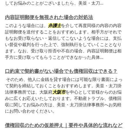
してお悩みのことがございましたら、美並・太刀...
内容証明郵便を無視された場合の対処法
このような場合には、
弁護士
を介して再度同様の内容の内容
証明郵便を送付することをおすすめします。相手方がそれで
もなお受け取らない・返信してこないような場合には、支払
い督促や裁判を行った上で、強制執行をしていくこととなり
ます。なお、受け取り拒否や不在の場合、内容証明郵便は相
手方に受け取ってもらうことができなかった具体...
口約束で契約書がない場合でも債権回収はできる？
そのため、他人に金銭を貸す場合には可能な限り書面によっ
て契約を締結しておくことをおすすめします。美並・太刀掛
法律事務所では、大阪府
大阪市
を中心として皆様からのお悩
みに広くお応えいたしております。不動産トラブル、債権回
収に関してお悩みの方は、美並・太刀掛法律事務所へお気軽
にお問い合わせください。
債権回収のための仮差押え｜要件や具体的な流れなど