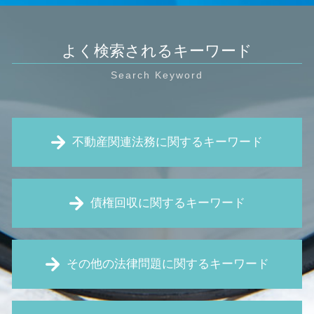
よく検索されるキーワード
不動産関連法務に関するキーワード
賃貸借 契約解除
債権回収に関するキーワード
定期 借地権
家賃 滞納 督促
立ち退き 交渉
処分禁止 仮処分
契約不適合責任 とは
その他の法律問題に関するキーワード
強制執行 差し押さえ
家賃 滞納 内容証明
消滅時効 とは
欠陥住宅 相談
特定調停 とは
セクハラ 職場
家賃滞納 強制退去