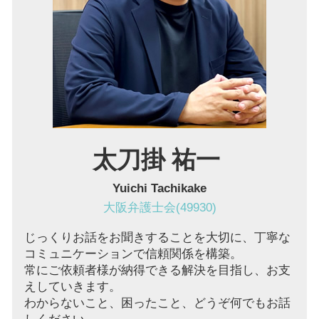
マンション 管理費滞納 大阪 弁護士
労働問題 池田市 弁護士
境界線トラブル 奈良 弁護士
欠陥住宅 兵庫 弁護士
借金 池田市 弁護士
太刀掛 祐一
Yuichi Tachikake
大阪弁護士会(49930)
じっくりお話をお聞きすることを大切に、丁寧な
コミュニケーションで信頼関係を構築。
常にご依頼者様が納得できる解決を目指し、お支
えしていきます。
わからないこと、困ったこと、どうぞ何でもお話