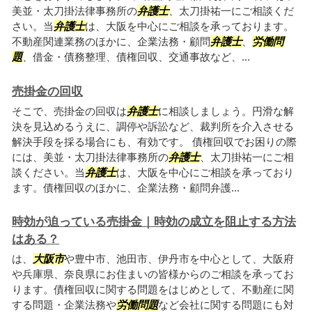
美並・太刀掛法律事務所の
弁護士
、太刀掛祐一にご相談くだ
さい。当
弁護士
は、大阪を中心にご相談を承っております。
不動産関連業務のほかに、企業法務・顧問
弁護士
、
労働問
題
、借金・債務整理、債権回収、交通事故など、...
売掛金の回収
そこで、売掛金の回収は
弁護士
に相談しましょう。円滑な解
決を見込めるうえに、調停や訴訟など、裁判所を介入させる
解決手段を採る場合にも、有効です。 債権回収でお困りの際
には、美並・太刀掛法律事務所の
弁護士
、太刀掛祐一にご相
談ください。当
弁護士
は、大阪を中心にご相談を承っており
ます。債権回収のほかに、企業法務・顧問弁護...
時効が迫っている売掛金｜時効の成立を阻止する方法
はある？
は、
大阪市
や豊中市、池田市、伊丹市を中心として、大阪府
や兵庫県、奈良県にお住まいの皆様からのご相談を承ってお
ります。債権回収に関する問題をはじめとして、不動産に関
する問題・企業法務や
労働問題
など会社に関する問題にも対