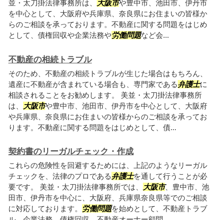
並・太刀掛法律事務所は、
大阪市
や豊中市、池田市、伊丹市
を中心として、大阪府や兵庫県、奈良県にお住まいの皆様か
らのご相談を承っております。不動産に関する問題をはじめ
として、債権回収や企業法務や
労働問題
など会...
不動産の相続トラブル
そのため、不動産の相続トラブルが生じた場合はもちろん、
遺産に不動産が含まれている場合も、専門家である
弁護士
に
相談されることをお勧めします。 美並・太刀掛法律事務所
は、
大阪市
や豊中市、池田市、伊丹市を中心として、大阪府
や兵庫県、奈良県にお住まいの皆様からのご相談を承ってお
ります。不動産に関する問題をはじめとして、債...
契約書のリーガルチェック・作成
これらの危険性を回避するためには、上記のようなリーガル
チェックを、法律のプロである
弁護士
を通して行うことが必
要です。 美並・太刀掛法律事務所では、
大阪市
、豊中市、池
田市、伊丹市を中心に、大阪府、兵庫県奈良県等でのご相談
に対応しております。
労働問題
を始めとして、不動産トラブ
ル、企業法務、債権回収、不動産オーナー顧問...