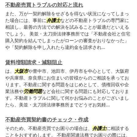
不動産売買トラブルの対応と流れ
また、万が一契約解除をせざるを得ない状況になってしまっ
た場合には、事前に
弁護士
などの不動産トラブルの専門家に
相談し、最善の方法での解決を試みることが最適だといえる
でしょう。 美並・太刀掛法律事務所では「不動産会社と住宅
購入契約を結んでしまったがローンの審査がおりなかった」
や「契約解除を申し入れたら違約金を請求され...
賃料増額請求・減額阻止
は、
大阪市
や豊中市、池田市、伊丹市を中心として、大阪府
や兵庫県、奈良県にお住まいの皆様からのご相談を承ってお
ります。不動産に関する問題をはじめとして、債権回収や企
業法務や
労働問題
など会社に関する問題にも対応しておりま
す。不動産トラブルに関して何かお悩みのことがございまし
たら、美並・太刀掛法律事務所までどうぞお気軽...
不動産売買契約書のチェック・作成
そのため、不動産売買でお困りの場合は、
弁護士
に相談する
ことをおすすめします。 不動産関連法務でお困りの際には、