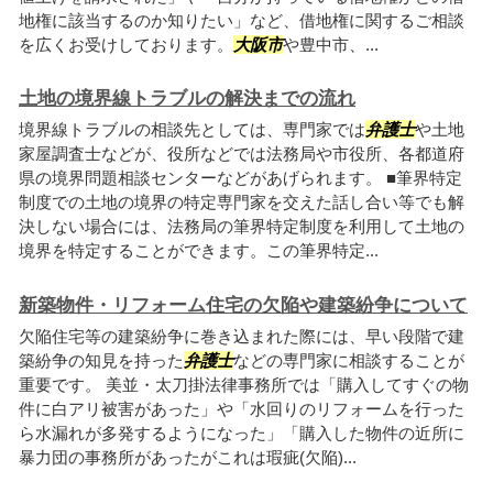
地権に該当するのか知りたい」など、借地権に関するご相談
を広くお受けしております。
大阪市
や豊中市、...
土地の境界線トラブルの解決までの流れ
境界線トラブルの相談先としては、専門家では
弁護士
や土地
家屋調査士などが、役所などでは法務局や市役所、各都道府
県の境界問題相談センターなどがあげられます。 ■筆界特定
制度での土地の境界の特定専門家を交えた話し合い等でも解
決しない場合には、法務局の筆界特定制度を利用して土地の
境界を特定することができます。この筆界特定...
新築物件・リフォーム住宅の欠陥や建築紛争について
欠陥住宅等の建築紛争に巻き込まれた際には、早い段階で建
築紛争の知見を持った
弁護士
などの専門家に相談することが
重要です。 美並・太刀掛法律事務所では「購入してすぐの物
件に白アリ被害があった」や「水回りのリフォームを行った
ら水漏れが多発するようになった」「購入した物件の近所に
暴力団の事務所があったがこれは瑕疵(欠陥)...