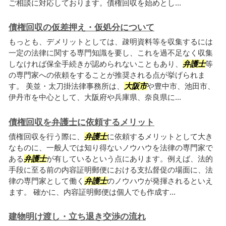
ご相談に対応しております。債権回収を始めとし...
債権回収の仮差押え・仮処分について
もっとも、デメリットとしては、疎明資料等を収集するには
一定の法律に関する専門知識を要し、これを過不足なく収集
しなければ保全手続きが認められないこともあり、
弁護士
等
の専門家への依頼をすることが推奨される点が挙げられま
す。 美並・太刀掛法律事務所は、
大阪市
や豊中市、池田市、
伊丹市を中心として、大阪府や兵庫県、奈良県に...
債権回収を弁護士に依頼するメリット
債権回収を行う際に、
弁護士
に依頼するメリットとして大き
なものに、一般人では知り得ないノウハウを法律の専門家で
ある
弁護士
が有しているという点にあります。例えば、法的
手段に至る前の内容証明郵便における支払督促の場面に、法
律の専門家として働く
弁護士
のノウハウが発揮されるといえ
ます。 確かに、内容証明郵便は個人でも作成す...
建物明け渡し・立ち退き交渉の流れ