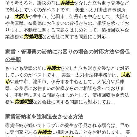
そう考えると、訴訟の前に
弁護士
を介した立ち退き交渉など
で対応していくのがベストです。 美並・太刀掛法律事務所
は、
大阪市
や豊中市、池田市、伊丹市を中心として、大阪府
や兵庫県、奈良県にお住まいの皆様からのご相談を承ってお
ります。不動産に関する問題をはじめとして、債権回収や企
業法務や
労働問題
など会社に関する問題にも対応...
家賃・管理費の滞納にお困りの場合の対応方法や督促
の手順
もっとも訴訟の前に
弁護士
を介した立ち退き交渉などで対応
していくのがベストです。 美並・太刀掛法律事務所は、
大阪
市
や豊中市、池田市、伊丹市を中心として、大阪府や兵庫
県、奈良県にお住まいの皆様からのご相談を承っておりま
す。不動産に関する問題をはじめとして、債権回収や企業法
務や
労働問題
など会社に関する問題にも対応してお...
家賃滞納者を強制退去させる方法
家賃滞納が続いてトラブルの発生が予見される場合は、早め
に専門家である
弁護士
に相談されることをお勧めします。 美