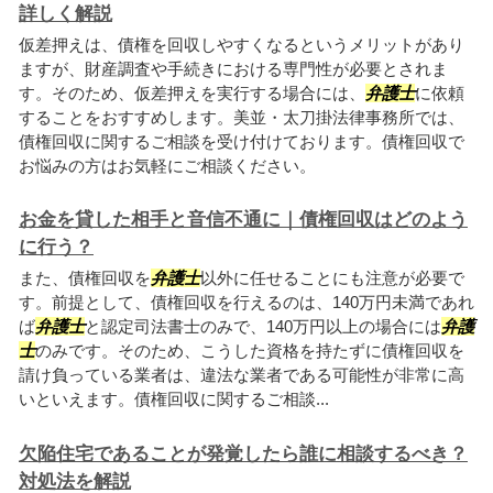
詳しく解説
仮差押えは、債権を回収しやすくなるというメリットがあり
ますが、財産調査や手続きにおける専門性が必要とされま
す。そのため、仮差押えを実行する場合には、
弁護士
に依頼
することをおすすめします。美並・太刀掛法律事務所では、
債権回収に関するご相談を受け付けております。債権回収で
お悩みの方はお気軽にご相談ください。
お金を貸した相手と音信不通に｜債権回収はどのよう
に行う？
また、債権回収を
弁護士
以外に任せることにも注意が必要で
す。前提として、債権回収を行えるのは、140万円未満であれ
ば
弁護士
と認定司法書士のみで、140万円以上の場合には
弁護
士
のみです。そのため、こうした資格を持たずに債権回収を
請け負っている業者は、違法な業者である可能性が非常に高
いといえます。債権回収に関するご相談...
欠陥住宅であることが発覚したら誰に相談するべき？
対処法を解説