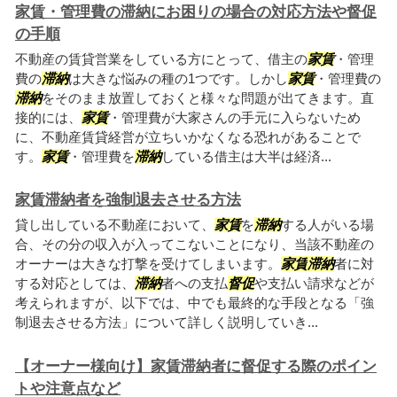
家賃・管理費の滞納にお困りの場合の対応方法や督促
の手順
不動産の賃貸営業をしている方にとって、借主の
家賃
・管理
費の
滞納
は大きな悩みの種の1つです。しかし
家賃
・管理費の
滞納
をそのまま放置しておくと様々な問題が出てきます。直
接的には、
家賃
・管理費が大家さんの手元に入らないため
に、不動産賃貸経営が立ちいかなくなる恐れがあることで
す。
家賃
・管理費を
滞納
している借主は大半は経済...
家賃滞納者を強制退去させる方法
貸し出している不動産において、
家賃
を
滞納
する人がいる場
合、その分の収入が入ってこないことになり、当該不動産の
オーナーは大きな打撃を受けてしまいます。
家賃
滞納
者に対
する対応としては、
滞納
者への支払
督促
や支払い請求などが
考えられますが、以下では、中でも最終的な手段となる「強
制退去させる方法」について詳しく説明していき...
【オーナー様向け】家賃滞納者に督促する際のポイン
トや注意点など