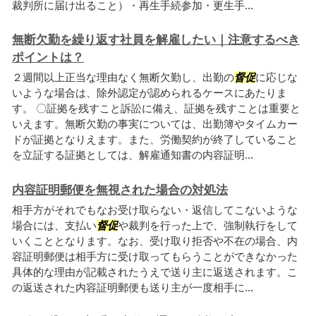
裁判所に届け出ること）・再生手続参加・更生手...
無断欠勤を繰り返す社員を解雇したい｜注意するべき
ポイントは？
２週間以上正当な理由なく無断欠勤し、出勤の
督促
に応じな
いような場合は、除外認定が認められるケースにあたりま
す。 〇証拠を残すこと訴訟に備え、証拠を残すことは重要と
いえます。無断欠勤の事実については、出勤簿やタイムカー
ドが証拠となりえます。また、労働契約が終了していること
を立証する証拠としては、解雇通知書の内容証明...
内容証明郵便を無視された場合の対処法
相手方がそれでもなお受け取らない・返信してこないような
場合には、支払い
督促
や裁判を行った上で、強制執行をして
いくこととなります。なお、受け取り拒否や不在の場合、内
容証明郵便は相手方に受け取ってもらうことができなかった
具体的な理由が記載されたうえで送り主に返送されます。こ
の返送された内容証明郵便も送り主が一度相手に...