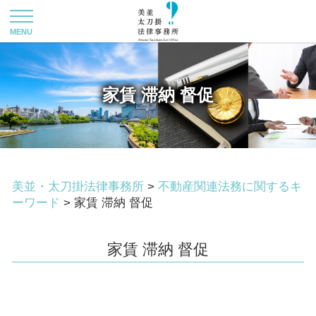
家賃 滞納 督促
美並・太刀掛法律事務所
>
不動産関連法務に関するキ
ーワード
>
家賃 滞納 督促
家賃 滞納 督促