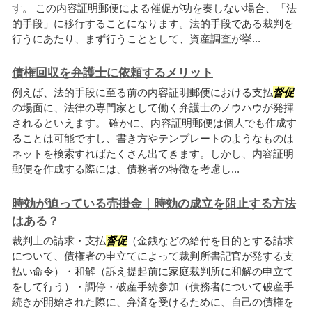
す。 この内容証明郵便による催促が功を奏しない場合、「法
的手段」に移行することになります。法的手段である裁判を
行うにあたり、まず行うこととして、資産調査が挙...
債権回収を弁護士に依頼するメリット
例えば、法的手段に至る前の内容証明郵便における支払
督促
の場面に、法律の専門家として働く弁護士のノウハウが発揮
されるといえます。 確かに、内容証明郵便は個人でも作成す
ることは可能ですし、書き方やテンプレートのようなものは
ネットを検索すればたくさん出てきます。しかし、内容証明
郵便を作成する際には、債務者の特徴を考慮し...
時効が迫っている売掛金｜時効の成立を阻止する方法
はある？
裁判上の請求・支払
督促
（金銭などの給付を目的とする請求
について、債権者の申立てによって裁判所書記官が発する支
払い命令）・和解（訴え提起前に家庭裁判所に和解の申立て
をして行う）・調停・破産手続参加（債務者について破産手
続きが開始された際に、弁済を受けるために、自己の債権を