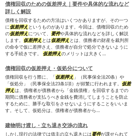
債権回収のための仮差押え｜要件や具体的な流れなど
詳しく解説
債権を回収するための方法はいくつかありますが、その一つ
に
仮差押え
というものがあります。今回は、債権回収のため
の
仮差押え
について、
要件
や具体的な流れなどを詳しく解説
します。
仮差押え
とは
仮差押え
とは、債務者の財産を裁判所
の命令で仮に差押さえ、債務者が自分で処分できないように
する手続きです。
仮差押え
のメリットは大きく...
債権回収の仮差押え・仮処分について
債権回収を行う際に、「
仮差押え
」（民事保全法20条）や
「仮処分」（民事保全法23条1項）が頻繁に行われます。
仮差
押え
は、債権者が債務者から「金銭債権」を回収するまでの
期間に債務者が支払うべき金銭を費消してしまうことを防止
するために、勝手な取引をさせないようにすることをいいま
す。そして、仮処分は、債権者が債務者から...
建物明け渡し・立ち退き交渉の流れ
しかし現行の法律では借主の立ち退きには
要件
が課せられて