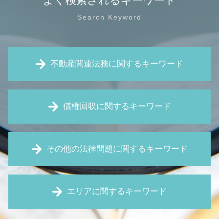
よく検索されるキーワード
不動産関連法務に関するキーワード
新築 雨漏り
債権回収に関するキーワード
建物 明け渡し請求
家賃 滞納 強制執行
家賃 滞納 督促
債権回収 裁判
賃貸 トラブル
その他の法律問題に関するキーワード
仮差押え 要件
賃貸 騒音
仮差押え とは
マンション 管理費 滞納
債権回収 流れ
財産分与 とは
住宅瑕疵担保責任 とは
強制執行 手続き
エリアに関するキーワード
予防法務 とは
家賃 値上げ 交渉
仮処分 申立
労働 審判
境界線 トラブル
口約束 契約
契約書 レビュー
瑕疵 契約不適合