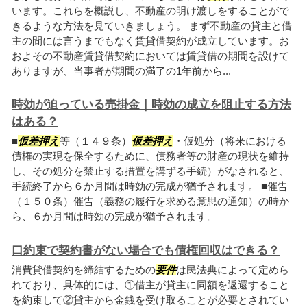
います。これらを概説し、不動産の明け渡しをすることがで
きるような方法を見ていきましょう。 まず不動産の貸主と借
主の間には言うまでもなく賃貸借契約が成立しています。お
およその不動産賃貸借契約においては賃貸借の期間を設けて
ありますが、当事者が期間の満了の1年前から...
時効が迫っている売掛金｜時効の成立を阻止する方法
はある？
■
仮差押え
等（１４９条）
仮差押え
・仮処分（将来における
債権の実現を保全するために、債務者等の財産の現状を維持
し、その処分を禁止する措置を講ずる手続）がなされると、
手続終了から６か月間は時効の完成が猶予されます。 ■催告
（１５０条）催告（義務の履行を求める意思の通知）の時か
ら、６か月間は時効の完成が猶予されます。
口約束で契約書がない場合でも債権回収はできる？
消費貸借契約を締結するための
要件
は民法典によって定めら
れており、具体的には、①借主が貸主に同額を返還すること
を約束して②貸主から金銭を受け取ることが必要とされてい