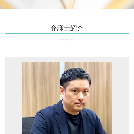
境界線トラブル 大阪 弁護士
預金 差し押さえ
パワハラ防止法 とは
強制退去 条件
境界線トラブル 豊中市 弁護士
債権 執行
契約書 リーガルチェック
賃料 値上げ 拒否
不動産トラブル 奈良 弁護士
時効 更新
賃金 未払い
土地 契約 トラブル
欠陥住宅 奈良 弁護士
保全 手続き
弁護士紹介
弁護士 顧問 契約
強制退去 費用
借金 奈良 弁護士
売掛金 回収
残業 未払い
リフォーム トラブル
借金 大阪 弁護士
お金 貸した 音信不通
パワハラ防止法 厚生労働省
賃料 増額請求
企業法務 奈良 弁護士
債権 回収 方法
不当 解雇
家賃 滞納 追い出し
債権回収 大阪市 弁護士
仮差押 差押 違い
無断欠勤 退職
家賃滞納 強制退去
債権回収 伊丹市 弁護士
特定調停 費用
顧問弁護士 とは
境界 確定 訴訟
境界線トラブル 奈良 弁護士
時効 完成猶予
セクハラ 職場
家賃滞納 豊中市 弁護士
仮差押え 流れ
職場 パワハラ
マンション 管理費滞納 豊中市 弁護士
仮処分 とは
企業 訴訟
欠陥住宅 大阪市 弁護士
強制執行 差し押さえ
リーガルチェック 費用
企業法務 兵庫 弁護士
契約書 作成
企業法務 伊丹市 弁護士
未払い賃金 請求
不動産トラブル 伊丹市 弁護士
不動産トラブル 大阪 弁護士
顧問弁護士 大阪 弁護士