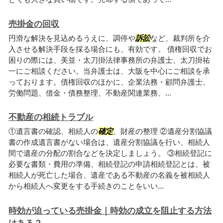
売掛金の回収
円滑な解決を見込めるうえに、調停や
訴訟
など、裁判所を介
入させる解決手段を採る場合にも、有効です。 債権回収でお
困りの際には、美並・太刀掛法律事務所の弁護士、太刀掛祐
一にご相談ください。当弁護士は、大阪を中心にご相談を承
っております。債権回収のほかに、企業法務・顧問弁護士、
労働問題、借金・債務整理、不動産関連業務、...
不動産の相続トラブル
①遺言書の確認、相続人の
確定
、財産の整理 ②遺産分割協議
書の作成遺言書がない場合は、遺産分割協議を行い、相続人
間で遺産の分配の割合などを決定しましょう。 ③相続登記に
必要な書類・費用の準備、相続登記の申請相続登記とは、被
相続人が死亡した場合、遺産である不動産の名義を被相続人
から相続人へ変更をする手続きのことをいい...
時効が迫っている売掛金｜時効の成立を阻止する方法