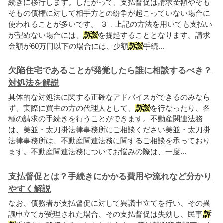
続きに移行します。したがって、支払督促は請求金額やそも
そもの債権に対して相手方との紛争が起こっていない場合に
使われることが多いです。 ３．上記の方法を用いても支払い
が望めない場合には、
訴訟
を提起することとなります。請求
金額が60万円以下の場合には、少額
訴訟
手続...
欠陥住宅であることが発覚したら誰に相談するべき？
対処法を解説
具体的な対処法に関する正確なアドバイスができるのみなら
ず、実際に買主の方の代理人として、
訴訟
を行なったり、各
種の請求の手続きを行うことができます。不動産関連法務
は、美並・太刀掛法律事務所にご相談ください美並・太刀掛
法律事務所は、不動産関連法務に関するご相談を承っており
ます。不動産関連法務についてお悩みの際は、一度...
支払督促とは？手続きにかかる費用や流れなど分かり
やすく解説
なお、債務者が支払督促に対して異議申立てを行い、その異
議申立てが受理された場合、その支払督促は失効し、民事
訴