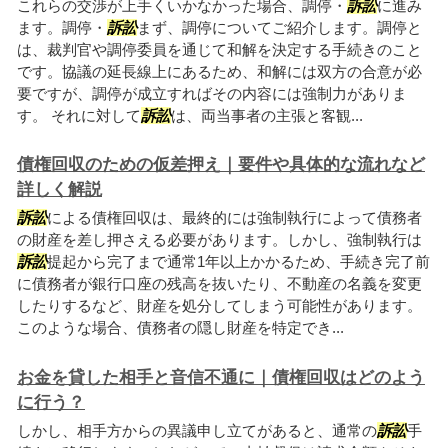
これらの交渉が上手くいかなかった場合、調停・
訴訟
に進み
ます。調停・
訴訟
まず、調停についてご紹介します。調停と
は、裁判官や調停委員を通じて和解を決定する手続きのこと
です。協議の延長線上にあるため、和解には双方の合意が必
要ですが、調停が成立すればその内容には強制力がありま
す。 それに対して
訴訟
は、両当事者の主張と客観...
債権回収のための仮差押え｜要件や具体的な流れなど
詳しく解説
訴訟
による債権回収は、最終的には強制執行によって債務者
の財産を差し押さえる必要があります。しかし、強制執行は
訴訟
提起から完了まで通常1年以上かかるため、手続き完了前
に債務者が銀行口座の残高を抜いたり、不動産の名義を変更
したりするなど、財産を処分してしまう可能性があります。
このような場合、債務者の隠し財産を特定でき...
お金を貸した相手と音信不通に｜債権回収はどのよう
に行う？
しかし、相手方からの異議申し立てがあると、通常の
訴訟
手