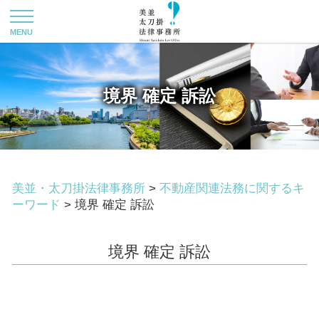
境界 確定 訴訟
美並・太刀掛法律事務所
>
不動産関連法務に関するキ
ーワード
>
境界 確定 訴訟
境界 確定 訴訟