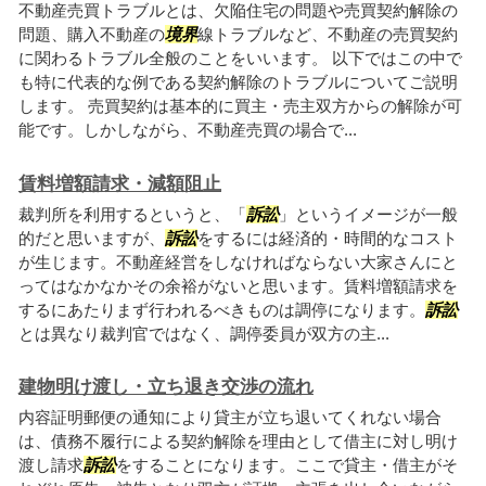
不動産売買トラブルとは、欠陥住宅の問題や売買契約解除の
問題、購入不動産の
境界
線トラブルなど、不動産の売買契約
に関わるトラブル全般のことをいいます。 以下ではこの中で
も特に代表的な例である契約解除のトラブルについてご説明
します。 売買契約は基本的に買主・売主双方からの解除が可
能です。しかしながら、不動産売買の場合で...
賃料増額請求・減額阻止
裁判所を利用するというと、「
訴訟
」というイメージが一般
的だと思いますが、
訴訟
をするには経済的・時間的なコスト
が生じます。不動産経営をしなければならない大家さんにと
ってはなかなかその余裕がないと思います。賃料増額請求を
するにあたりまず行われるべきものは調停になります。
訴訟
とは異なり裁判官ではなく、調停委員が双方の主...
建物明け渡し・立ち退き交渉の流れ
内容証明郵便の通知により貸主が立ち退いてくれない場合
は、債務不履行による契約解除を理由として借主に対し明け
渡し請求
訴訟
をすることになります。ここで貸主・借主がそ