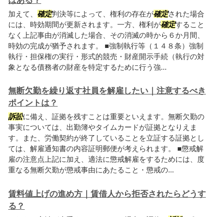
はある？
加えて、
確定
判決等によって、権利の存在が
確定
された場合
には、時効期間が更新されます。一方、権利が
確定
すること
なく上記事由が消滅した場合、その消滅の時から６か月間、
時効の完成が猶予されます。 ■強制執行等（１４８条）強制
執行・担保権の実行・形式的競売・財産開示手続（執行の対
象となる債務者の財産を特定するために行う強...
無断欠勤を繰り返す社員を解雇したい｜注意するべき
ポイントは？
訴訟
に備え、証拠を残すことは重要といえます。無断欠勤の
事実については、出勤簿やタイムカードが証拠となりえま
す。また、労働契約が終了していることを立証する証拠とし
ては、解雇通知書の内容証明郵便が考えられます。 ■懲戒解
雇の注意点上記に加え、適法に懲戒解雇をするためには、度
重なる無断欠勤が懲戒事由にあたること・懲戒の...
賃料値上げの進め方｜賃借人から拒否されたらどうす
る？