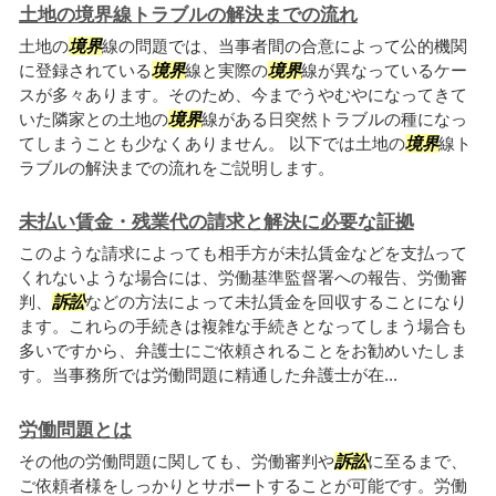
土地の境界線トラブルの解決までの流れ
土地の
境界
線の問題では、当事者間の合意によって公的機関
に登録されている
境界
線と実際の
境界
線が異なっているケー
スが多々あります。そのため、今までうやむやになってきて
いた隣家との土地の
境界
線がある日突然トラブルの種になっ
てしまうことも少なくありません。 以下では土地の
境界
線ト
ラブルの解決までの流れをご説明します。
未払い賃金・残業代の請求と解決に必要な証拠
このような請求によっても相手方が未払賃金などを支払って
くれないような場合には、労働基準監督署への報告、労働審
判、
訴訟
などの方法によって未払賃金を回収することになり
ます。これらの手続きは複雑な手続きとなってしまう場合も
多いですから、弁護士にご依頼されることをお勧めいたしま
す。当事務所では労働問題に精通した弁護士が在...
労働問題とは
その他の労働問題に関しても、労働審判や
訴訟
に至るまで、
ご依頼者様をしっかりとサポートすることが可能です。労働