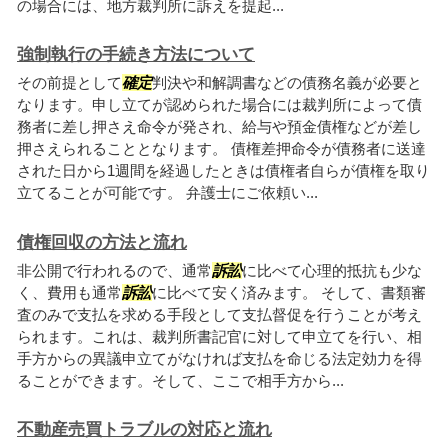
の場合には、地方裁判所に訴えを提起...
強制執行の手続き方法について
その前提として
確定
判決や和解調書などの債務名義が必要と
なります。申し立てが認められた場合には裁判所によって債
務者に差し押さえ命令が発され、給与や預金債権などが差し
押さえられることとなります。 債権差押命令が債務者に送達
された日から1週間を経過したときは債権者自らが債権を取り
立てることが可能です。 弁護士にご依頼い...
債権回収の方法と流れ
非公開で行われるので、通常
訴訟
に比べて心理的抵抗も少な
く、費用も通常
訴訟
に比べて安く済みます。 そして、書類審
査のみで支払を求める手段として支払督促を行うことが考え
られます。これは、裁判所書記官に対して申立てを行い、相
手方からの異議申立てがなければ支払を命じる法定効力を得
ることができます。そして、ここで相手方から...
不動産売買トラブルの対応と流れ