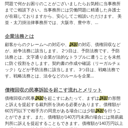
問題で何かお困りのことがございましたらお気軽に当事務所
までご相談下さい。当事務所には労働問題に精通した弁護士
が在籍しておりますから、安心してご相談いただけます。 美
並・太刀掛法律事務所では、大阪市、豊中市、...
企業法務とは
顧客からのクレームへの対応や、
訴訟
の対応、債権回収など
が、紛争法務に該当します。 2つ目は、予防法務です。予防
法務とは、文字通り企業が法的なトラブルに遭うことを未然
に防ぐ役割をさします。契約書の作成や確認（リーガルチェ
ック）などが予防法務に該当します。 3つ目は、戦略法務で
す。戦略法務とは、法令などのルールを企業...
債権回収の民事訴訟を起こす流れとメリット
債権回収の民事
訴訟
を起こすにあたって、まずは
訴訟
の形態
と訴えを提起する裁判所を決める必要があります。債権額が
60万円以下で相手方の同意がある場合には少額
訴訟
を行うこ
とができます。また、債権額が140万円未満の場合には簡易裁
判所に訴えを提起することもできます。債権額が140万円以上