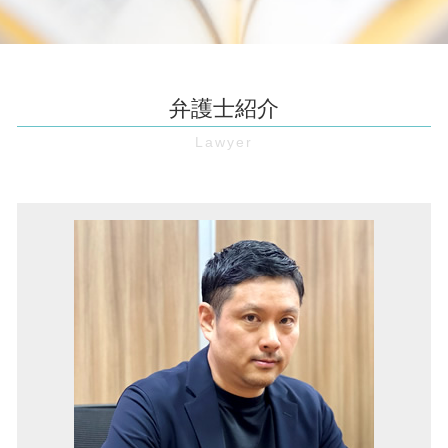
契約書 レビュー
境界 確定 訴訟
企業法務 大阪 弁護士
売掛債権 時効
契約書 作成
筆界特定制度 とは
借金 豊中市 弁護士
債権 回収 方法
顧問弁護士 とは
賃料 増額請求
不動産トラブル 伊丹市 弁護士
仮処分 とは
賃金 未払い
立ち退き 交渉
債権回収 伊丹市 弁護士
処分禁止 仮処分
弁護士紹介
予防法務 とは
瑕疵 契約不適合
借金 大阪市 弁護士
仮処分 申立
弁護士 顧問 契約
新築 雨漏り
顧問弁護士 大阪市 弁護士
仮差押え とは
契約書 リーガルチェック
建物 明け渡し請求
借金 兵庫 弁護士
強制執行 差し押さえ
未払い賃金 請求
事業用 定期 借地権 トラブル
マンション 管理費滞納 伊丹市 弁護士
支払 督促 費用
企業 訴訟
土地 相続
マンション 管理費滞納 大阪市 弁護士
保全 手続き
残業 未払い
家賃 滞納 督促
企業法務 奈良 弁護士
仮差押え 要件
職場 パワハラ
債権回収 豊中市 弁護士
仮差押 差押 違い
無断欠勤 退職
家賃滞納 伊丹市 弁護士
消滅時効 とは
労働 審判
労働問題 大阪市 弁護士
時効 更新
セクハラ 職場
顧問弁護士 兵庫 弁護士
不当 解雇
欠陥住宅 豊中市 弁護士
パワハラ防止法 厚生労働省
マンション 管理費滞納 大阪 弁護士
家賃滞納 池田市 弁護士
不動産トラブル 豊中市 弁護士