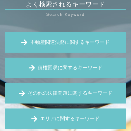
よく検索されるキーワード
不動産関連法務に関するキーワード
契約不適合責任 とは
債権回収に関するキーワード
不動産 売買契約書 作成
リフォーム トラブル
不動産 トラブル
仮差押え 流れ
強制退去 期間
その他の法律問題に関するキーワード
特定調停 とは
土地 境界線
債権回収 流れ
賃貸 契約解除通知
支払督促 費用
リーガルチェック 費用
土地の境界線 法務局
時効 完成猶予
エリアに関するキーワード
財産分与 とは
定期 借地権
債権回収 裁判
パワハラ防止法 とは
近隣 トラブル 嫌がらせ
預金 差し押さえ