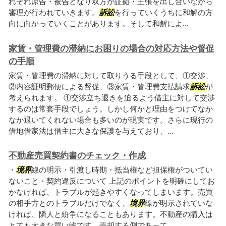
れぞれ原告・被告となり双方が証拠・主張を出し合いながら
審理が行われていきます。
訴訟
を行っていくうちに和解の方
向に向かっていくことがあります。そして和解によ...
家賃・管理費の滞納にお困りの場合の対応方法や督促
の手順
家賃・管理費の滞納に対して取りうる手段として、①交渉、
②内容証明郵便による督促、③家賃・管理費支払請求
訴訟
が
考えられます。 ①交渉立ち退きを迫るよう借主に対して交渉
するのは常套手段でしょう。しかし何かと理由をつけてなか
なか退いてくれない場合も多いのが現実です。さらに現行の
借地借家法は借主に大きな保護を与えており、...
不動産売買契約書のチェック・作成
・
境界
線の明示・引渡し時期・抵当権など担保権がついてい
ないこと・契約違反について 上記のポイントを明確にしてお
かなければ、トラブルが起きやすくなってしまいます。売買
の相手方とのトラブルだけでなく、
境界
線が明示されていな
ければ、隣人と紛争になることもあります。不動産の購入は
とても大きな買い物です。売却する側であって...