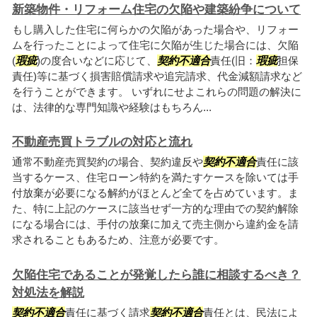
新築物件・リフォーム住宅の欠陥や建築紛争について
もし購入した住宅に何らかの欠陥があった場合や、リフォー
ムを行ったことによって住宅に欠陥が生じた場合には、欠陥
(
瑕疵
)の度合いなどに応じて、
契約不適合
責任(旧：
瑕疵
担保
責任)等に基づく損害賠償請求や追完請求、代金減額請求など
を行うことができます。 いずれにせよこれらの問題の解決に
は、法律的な専門知識や経験はもちろん...
不動産売買トラブルの対応と流れ
通常不動産売買契約の場合、契約違反や
契約不適合
責任に該
当するケース、住宅ローン特約を満たすケースを除いては手
付放棄が必要になる解約がほとんど全てを占めています。ま
た、特に上記のケースに該当せず一方的な理由での契約解除
になる場合には、手付の放棄に加えて売主側から違約金を請
求されることもあるため、注意が必要です。
欠陥住宅であることが発覚したら誰に相談するべき？
対処法を解説
契約不適合
責任に基づく請求
契約不適合
責任とは、民法によ