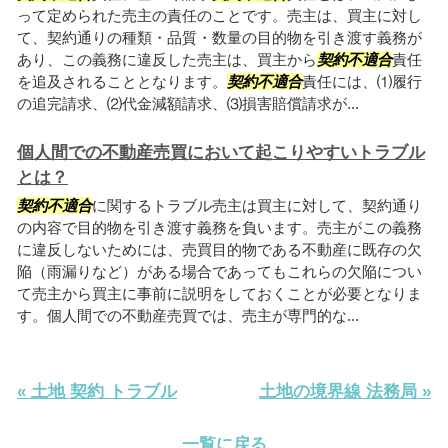
って定められた売主の責任のことです。売主は、買主に対し
て、契約通りの種類・品質・数量の目的物を引き渡す義務が
あり、この義務に違反した売主は、買主から
契約不適合
責任
を追及されることとなります。
契約不適合
責任には、⑴履行
の追完請求、⑵代金減額請求、⑶損害賠償請求が...
個人間での不動産売買において起こりやすいトラブル
とは？
契約不適合
に関するトラブル売主は買主に対して、契約通り
の内容で目的物を引き渡す義務を負います。売主がこの義務
に違反しないためには、売買目的物である不動産に既存の欠
陥（雨漏りなど）がある場合であってもこれらの欠陥につい
て売主から買主に事前に説明をしておくことが必要となりま
す。個人間での不動産売買では、売主が専門的な...
« 土地 契約 トラブル
土地の境界線 法務局 »
一覧に戻る