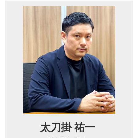
財産分与 とは
家賃 滞納 内容証明
労働問題 池田市 弁護士
時効 更新
契約書 作成
土地 境界線
マンション 管理費滞納 豊中市 弁護士
仮差押え 要件
顧問弁護士 とは
顧問弁護士 伊丹市 弁護士
特定調停 費用
パワハラ防止法 とは
欠陥住宅 池田市 弁護士
債権 回収 方法
賃金 未払い
境界線トラブル 兵庫 弁護士
仮差押え とは
残業 未払い
債権回収 兵庫 弁護士
セクハラ 職場
借金 豊中市 弁護士
契約書 レビュー
マンション 管理費滞納 兵庫 弁護士
労働問題 豊中市 弁護士
労働問題 兵庫 弁護士
家賃滞納 池田市 弁護士
不動産トラブル 大阪 弁護士
太刀掛 祐一