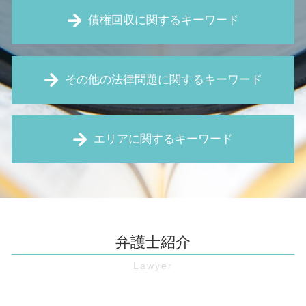
新築 雨漏り
債権回収に関するキーワード
賃貸借 契約解除
賃料 値上げ 拒否
土地 相続
支払 督促 費用
筆界特定制度 とは
その他の法律問題に関するキーワード
支払督促 費用
定期 借地権
預金 差し押さえ
借地権 とは
債権回収 流れ
パワハラ防止法 厚生労働省
瑕疵 契約不適合
お金 貸した 音信不通
エリアに関するキーワード
不当 解雇
建売 欠陥
内容証明 無視
弁護士 顧問 契約
手付 解除
消滅時効 とは
契約書 リーガルチェック
不動産 売買契約書 作成
マンション 管理費滞納 池田市 弁護士
売掛金 時効
職場 パワハラ
賃貸 騒音
労働問題 大阪 弁護士
保全 手続き
企業 訴訟
賃貸 値下げ 交渉
欠陥住宅 兵庫 弁護士
債権回収 裁判
労働 審判
境界 確定 訴訟
労働問題 奈良 弁護士
強制執行 手続き
弁護士紹介
未払い賃金 請求
旧 借地法
不動産トラブル 豊中市 弁護士
仮差押 差押 違い
予防法務 とは
契約違反による解除 違約金
企業法務 大阪 弁護士
口約束 契約
リーガルチェック 費用
売買 契約 解除
欠陥住宅 伊丹市 弁護士
売掛金 回収
無断欠勤 退職
境界線 トラブル
企業法務 池田市 弁護士
仮差押え 流れ