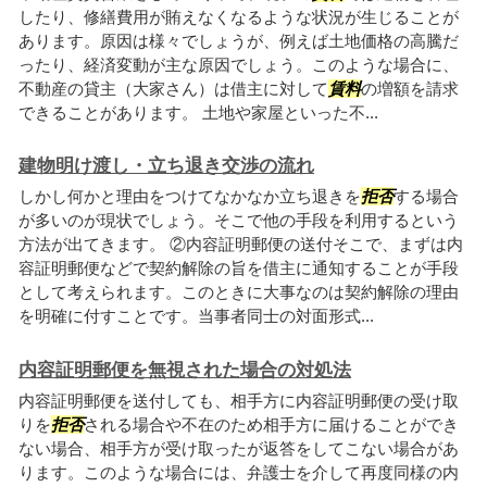
したり、修繕費用が賄えなくなるような状況が生じることが
あります。原因は様々でしょうが、例えば土地価格の高騰だ
ったり、経済変動が主な原因でしょう。このような場合に、
不動産の貸主（大家さん）は借主に対して
賃料
の増額を請求
できることがあります。 土地や家屋といった不...
建物明け渡し・立ち退き交渉の流れ
しかし何かと理由をつけてなかなか立ち退きを
拒否
する場合
が多いのが現状でしょう。そこで他の手段を利用するという
方法が出てきます。 ②内容証明郵便の送付そこで、まずは内
容証明郵便などで契約解除の旨を借主に通知することが手段
として考えられます。このときに大事なのは契約解除の理由
を明確に付すことです。当事者同士の対面形式...
内容証明郵便を無視された場合の対処法
内容証明郵便を送付しても、相手方に内容証明郵便の受け取
りを
拒否
される場合や不在のため相手方に届けることができ
ない場合、相手方が受け取ったが返答をしてこない場合があ
ります。このような場合には、弁護士を介して再度同様の内