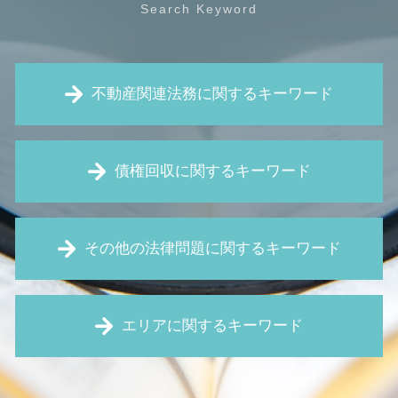
不動産関連法務に関するキーワード
家賃 滞納 追い出し
債権回収に関するキーワード
強制退去 期間
賃貸借 契約解除
欠陥住宅 相談
給与 差し押さえ
家賃滞納 督促
その他の法律問題に関するキーワード
仮差押 差押 違い
欠陥住宅 新築
債権回収 裁判
契約不適合責任 とは
口約束 契約
残業 未払い
契約違反による解除 違約金
仮差押え とは
エリアに関するキーワード
パワハラ防止法 とは
筆界特定 費用
預金 差し押さえ
財産分与 とは
売買 契約 解除
お金 貸した 音信不通
顧問弁護士 とは
建売 欠陥
不動産トラブル 大阪市 弁護士
債権回収 とは
未払い賃金 請求
旧 借地法