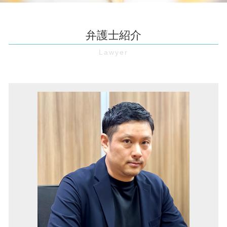
欠陥住宅 伊丹市 弁護士
特定調停 費用
契約書 作成
境界 確定 訴訟
顧問弁護士 池田市 弁護士
債権 消滅時効
リーガルチェック 費用
瑕疵 契約不適合
借金 大阪 弁護士
内容証明 無視
弁護士紹介
予防法務 とは
立ち退き 交渉
企業法務 池田市 弁護士
売掛金 時効
無断欠勤 退職
土地 契約 トラブル
労働問題 豊中市 弁護士
仮差押え 流れ
職場 パワハラ
不動産 相続
労働問題 池田市 弁護士
保全 手続き
パワハラ防止法 厚生労働省
借地権 とは
債権回収 池田市 弁護士
仮処分 とは
セクハラ 職場
家賃 値上げ 交渉
マンション 管理費滞納 伊丹市 弁護士
仮差押え 要件
不当 解雇
不動産 売買契約書 個人間
家賃滞納 兵庫 弁護士
売掛金 回収
契約書 レビュー
借金 豊中市 弁護士
消滅時効 とは
契約書 リーガルチェック
債権回収 大阪市 弁護士
処分禁止 仮処分
労働 審判
欠陥住宅 兵庫 弁護士
債権 回収 方法
賃金 未払い
借金 奈良 弁護士
企業 訴訟
欠陥住宅 豊中市 弁護士
弁護士 顧問 契約
境界線トラブル 豊中市 弁護士
企業法務 奈良 弁護士
欠陥住宅 大阪 弁護士
顧問弁護士 奈良 弁護士