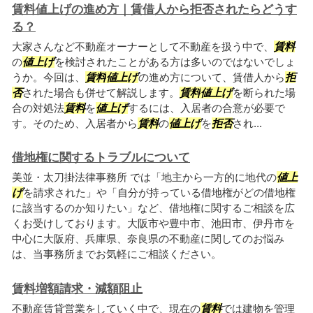
賃料値上げの進め方｜賃借人から拒否されたらどうす
る？
大家さんなど不動産オーナーとして不動産を扱う中で、
賃料
の
値上げ
を検討されたことがある方は多いのではないでしょ
うか。今回は、
賃料
値上げ
の進め方について、賃借人から
拒
否
された場合も併せて解説します。
賃料
値上げ
を断られた場
合の対処法
賃料
を
値上げ
するには、入居者の合意が必要で
す。そのため、入居者から
賃料
の
値上げ
を
拒否
され...
借地権に関するトラブルについて
美並・太刀掛法律事務所 では「地主から一方的に地代の
値上
げ
を請求された」や「自分が持っている借地権がどの借地権
に該当するのか知りたい」など、借地権に関するご相談を広
くお受けしております。大阪市や豊中市、池田市、伊丹市を
中心に大阪府、兵庫県、奈良県の不動産に関してのお悩み
は、当事務所までお気軽にご相談ください。
賃料増額請求・減額阻止
不動産賃貸営業をしていく中で、現在の
賃料
では建物を管理