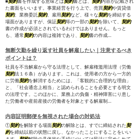
■
契約
書を作成する意味とは
契約
書とは、
契約
内容が記載され
た書面をいいます。事業経営を行う上で、売買
契約
や賃貸借
契約
、業務委託
契約
、雇用
契約
など、様々な
契約
を締結する
場面がありますが、保証
契約
等の一部の
契約
を除いて、
契約
書の作成が必須とされているわけではありません。もっと
も、通常
契約
の内容は複雑であり、
契約
書の作成...
無断欠勤を繰り返す社員を解雇したい｜注意するべき
ポイントは？
社員を不当解雇から守る法理として、解雇権濫用法理（労働
契約
法１６条）があります。これは、使用者の方から一方的
に労働
契約
を解消するためには、「客観的に合理的な理由」
と、「社会通念上相当」と認められることを必要とする明文
の法理です。このほかに、業務上の負傷・精神障害にり患し
た労働者や産前産後の労働者を対象とする解雇制...
内容証明郵便を無視された場合の対処法
①
契約
を解除する場面
契約
の解除とは、すでに締結された
契
約
を締結以前の状態に戻し、なかったことにすることをいい
ます。
契約
解除の具体的な手続については民法に定められて