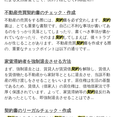
不動産売買契約書のチェック・作成
不動産の売買をする際には、
契約
書を必ず交わします。
契約
書は、とても重要な書類です。自己に不利な事項が書いてあ
るのをうっかり見落としてしまったり、書くべき事項が書か
れていなかったり、そのまま
契約
してしまえば、後々トラブ
ルが生じることがあります。 不動産売買
契約
書を作成する際
の、重要なチェックポイントは以下の通りです...
家賃滞納者を強制退去させる方法
まず、強制退去とは、賃貸人が賃貸借
契約
を解除し、賃借人
を賃借物たる不動産から家財等とともに退去させ、当該不動
産の明け渡しをさせることをいいます。居住権は生活の基盤
であるため、賃借人（借家人）の居住権は、借地借家法で手
厚く保護されています。よって、家賃滞納等の
契約
違反行為
があったとしても、即強制退去させることはでき...
契約書のリーガルチェック・作成