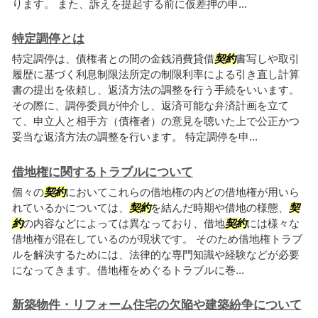
ります。 また、訴えを提起する前に仮差押の申...
特定調停とは
特定調停は、債権者との間の金銭消費貸借
契約
書写しや取引
履歴に基づく利息制限法所定の制限利率による引き直し計算
書の提出を依頼し、返済方法の調整を行う手続をいいます。
その際に、調停委員が仲介し、返済可能な弁済計画を立て
て、申立人と相手方（債権者）の意見を聴いた上で公正かつ
妥当な返済方法の調整を行います。 特定調停を申...
借地権に関するトラブルについて
個々の
契約
においてこれらの借地権の内どの借地権が用いら
れているかについては、
契約
を結んだ時期や借地の様態、
契
約
の内容などによっては異なっており、借地
契約
には様々な
借地権が混在しているのが現状です。 そのため借地権トラブ
ルを解決するためには、法律的な専門知識や経験などが必要
になってきます。借地権をめぐるトラブルに巻...
新築物件・リフォーム住宅の欠陥や建築紛争について