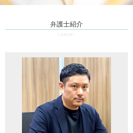
予防法務 とは
事業用 定期 借地権 トラブル
境界線トラブル 大阪 弁護士
支払 督促 費用
顧問弁護士 とは
賃料 増額請求
労働問題 兵庫 弁護士
特定調停 費用
賃金 未払い
不動産 売買 個人間
欠陥住宅 大阪 弁護士
債権回収 とは
弁護士紹介
弁護士 顧問 契約
不動産 売買契約書 作成
債権回収 豊中市 弁護士
時効 完成猶予
労働 審判
不動産 相続
顧問弁護士 伊丹市 弁護士
特定調停 とは
未払い賃金 請求
家賃 滞納 強制執行
労働問題 大阪市 弁護士
売掛債権 時効
セクハラ 職場
旧 借地法
マンション 管理費滞納 豊中市 弁護士
債権 消滅時効
財産分与 とは
マンション 管理費 滞納
債権回収 池田市 弁護士
強制執行 差し押さえ
不当 解雇
土地 境界線
借金 池田市 弁護士
処分禁止 仮処分
パワハラ防止法 とは
企業法務 伊丹市 弁護士
口約束 契約
契約書 作成
マンション 管理費滞納 池田市 弁護士
強制執行 手続き
企業 訴訟
顧問弁護士 豊中市 弁護士
仮差押え とは
残業 未払い
債権回収 伊丹市 弁護士
職場 パワハラ
企業法務 豊中市 弁護士
リーガルチェック 費用
家賃滞納 豊中市 弁護士
顧問弁護士 兵庫 弁護士
不動産トラブル 大阪 弁護士
企業法務 大阪市 弁護士