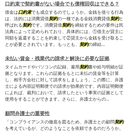
口約束で契約書がない場合でも債権回収はできる？
借金は
口約束
でも成立するのでしょうか。金銭を借りる行為
は、法的には消費貸借
契約
の一種である金銭消費貸借
契約
と
呼ばれる
契約
です。消費貸借
契約
を締結するための要件は民
法典によって定められており、具体的には、①借主が貸主に
同額を返還することを約束して②貸主から金銭を受け取るこ
とが必要とされています。もっとも、
契約
の締結...
未払い賃金・残業代の請求と解決に必要な証拠
タイムカードやパソコンの記録、雇用
契約
書や給与明細が証
拠となります。これらの証拠をもとに未払の賃金等を計算
し、相手方会社に対して請求をしましょう。この際に、弁護
士による内容証明郵便での請求が効果的です。内容証明郵便
によれば、裁判において、請求したという事実の証拠として
使用をすることができます。さらに、弁護士からの...
顧問弁護士の重要性
「コンプライアンスの徹底を図るため、弁護士との顧問
契約
を考えているが、どのようなことを依頼できるのだろうか。