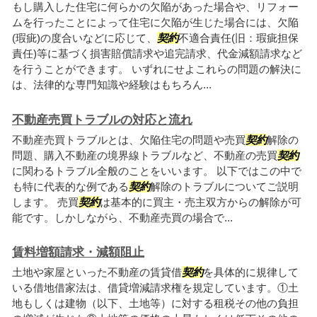
もし購入した住宅に何らかの欠陥があった場合や、リフォー
ムを行ったことによって住宅に欠陥が生じた場合には、欠陥
(瑕疵)の度合いなどに応じて、
契約
不適合責任(旧：瑕疵担保
責任)等に基づく損害賠償請求や追完請求、代金減額請求など
を行うことができます。 いずれにせよこれらの問題の解決に
は、法律的な専門知識や経験はもちろん...
不動産売買トラブルの対応と流れ
不動産売買トラブルとは、欠陥住宅の問題や売買
契約
解除の
問題、購入不動産の境界線トラブルなど、不動産の売買
契約
に関わるトラブル全般のことをいいます。 以下ではこの中で
も特に代表的な例である
契約
解除のトラブルについてご説明
します。 売買
契約
は基本的に買主・売主双方からの解除が可
能です。しかしながら、不動産売買の場合で...
賃料増額請求・減額阻止
土地や家屋といった不動産の賃貸借
契約
を具体的に規律して
いる借地借家法は、借貸増減請求権を規定しています。①土
地もしくは建物（以下、土地等）に対する租税その他の負担