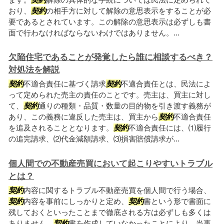
おり、
契約
の相手方に対して解除の意思表示をすることが必
要であるとされています。この解除の意思表示は必ずしも書
面で行わなければならないわけではありません。...
欠陥住宅であることが発覚したら誰に相談するべき？
対処法を解説
契約
不適合責任に基づく請求
契約
不適合責任とは、民法によ
って定められた売主の責任のことです。売主は、買主に対し
て、
契約
通りの種類・品質・数量の目的物を引き渡す義務が
あり、この義務に違反した売主は、買主から
契約
不適合責任
を追及されることとなります。
契約
不適合責任には、⑴履行
の追完請求、⑵代金減額請求、⑶損害賠償請求が...
個人間での不動産売買において起こりやすいトラブル
とは？
契約
内容に関するトラブル不動産売買を個人間で行う場合、
契約
内容を事前にしっかりと定め、
契約
書という形で書面に
残しておくといったことまで徹底される方は必ずしも多くは
ありません。
契約
書を作成していなかったことにより、当事