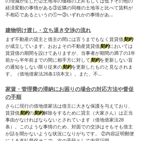
の増減が生じた②土地等の価格の上昇もしくは低下その他の
経済変動の事情がある③近隣の同種の土地等と比べて賃料が
不相応であるというの①〜③いずれかの事情があ...
建物明け渡し・立ち退き交渉の流れ
まず不動産の貸主と借主の間には言うまでもなく賃貸借
契約
が成立しています。おおよその不動産賃貸借
契約
においては
賃貸借の期間を設けてありますが、当事者が期間の満了の1年
前から半年前までの間に相手方に対して
契約
を更新しない旨
の通知をしない限り従来の
契約
を更新したものと見なされま
す。（借地借家法26条1項本文）。また、不...
家賃・管理費の滞納にお困りの場合の対応方法や督促
の手順
さらに現行の借地借家法は借主に大きな保護を与えており、
賃貸借
契約
の
契約
解除をするために貸主（大家さん）は正当
事由がなければならないとされています（借地借家法28
条）。このような事情のため、対面での交渉はそもそも借主
が話を聞かないような状況になりがちです。 ②内容証明郵便
による支払督促そこで、次の手段として内容証明...