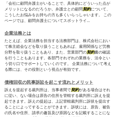
「会社に顧問弁護士がいることで、具体的にどういった点が
メリットになるのだろうか。弁護士との顧問
契約
について、
こうしたお悩みをお持ちの方も多くいらっしゃいます。 この
ページでは、顧問弁護士についてスポットライ...
企業法務とは
たとえば、企業法務を担当する法務部門は、株式会社におい
て株主総会などを取り扱うこともあれば、雇用関係など労務
分野を取り扱うこともあり、また、営業部門の
契約
書の確認
を行うこともあります。各部門それぞれの業務を、法令とい
う切り口でサポートしていくのです。 企業法務について考え
る際には、その役割という視点が有効です。
債権回収の民事訴訟を起こす流れとメリット
訴えを提起する裁判所は、当事者間で
契約
がある場合はそれ
に従い、ない場合は原告の住所を管轄する裁判所に訴えを提
起できます。訴えの提起は、上記管轄裁判所に訴状を提出す
ることによってすることができます。訴状には、原告、被告
の氏名や住所、請求の趣旨及び原因などを記載することにな