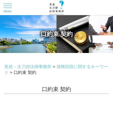
口約束 契約
美並・太刀掛法律事務所
>
債権回収に関するキーワー
ド
>
口約束 契約
口約束 契約