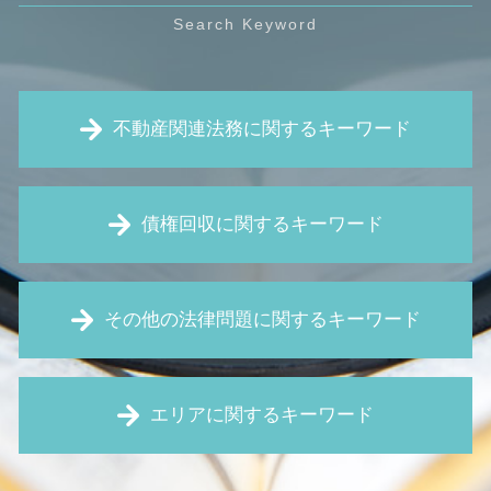
不動産関連法務に関するキーワード
欠陥住宅 相談
債権回収に関するキーワード
立ち退き 交渉
瑕疵 契約不適合
賃貸 契約解除通知
債権 回収 方法
境界線 トラブル
その他の法律問題に関するキーワード
債権 執行
賃料 値上げ 拒否
仮処分 とは
リフォーム トラブル
仮差押 差押 違い
パワハラ防止法 厚生労働省
不動産 売買契約書 個人間
預金 差し押さえ
エリアに関するキーワード
契約書 リーガルチェック
不動産 違約金
内容証明 無視
契約書 レビュー
強制退去 期間
仮処分 申立
無断欠勤 退職
近隣 トラブル 嫌がらせ
欠陥住宅 大阪市 弁護士
お金 貸した 音信不通