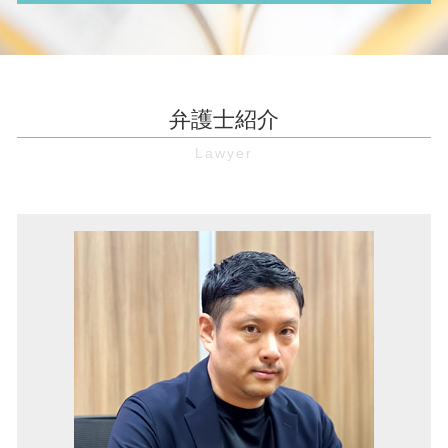
仮処分 申立
未払い賃金 請求
新築 雨漏り
不動産トラブル 豊中市 弁護士
強制執行 差し押さえ
弁護士 顧問 契約
売買 契約 解除
家賃滞納 池田市 弁護士
預金 差し押さえ
リーガルチェック 費用
近隣 トラブル 嫌がらせ
不動産トラブル 池田市 弁護士
お金 貸した 音信不通
財産分与 とは
家賃 滞納 裁判
マンション 管理費滞納 豊中市 弁護士
債権 回収 方法
弁護士紹介
予防法務 とは
賃貸 値下げ 交渉
債権回収 伊丹市 弁護士
売掛金 回収
パワハラ防止法 とは
立ち退き 交渉
境界線トラブル 豊中市 弁護士
特定調停 とは
顧問弁護士 とは
マンション 管理費 滞納
債権回収 大阪市 弁護士
支払督促 費用
無断欠勤 退職
家賃 滞納 強制執行
欠陥住宅 伊丹市 弁護士
債権回収 流れ
契約書 レビュー
強制退去 期間
マンション 管理費滞納 大阪市 弁護士
債権 執行
契約書 作成
家賃滞納 強制退去
企業法務 大阪 弁護士
口約束 契約
労働 審判
借金 大阪市 弁護士
時効 完成猶予
契約書 リーガルチェック
債権回収 奈良 弁護士
内容証明 無視
残業 未払い
借金 伊丹市 弁護士
仮差押 差押 違い
不当 解雇
顧問弁護士 豊中市 弁護士
職場 パワハラ
労働問題 兵庫 弁護士
パワハラ防止法 厚生労働省
借金 奈良 弁護士
企業法務 池田市 弁護士