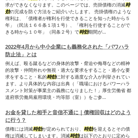
求ができなくなります。このページでは、売掛債権の消滅
時
効
の完成を防ぐ方法をご紹介いたします。 売掛債権のような
権利は、「債権者が権利を行使できることを知った時から５
年」（民法１６６条１項１号）、「権利を行使することがで
きる時から１０年」（同条２号）で
時効
期間が...
2022年4月から中小企業にも義務化された「パワハラ
防止法」とは
例えば、殴る蹴るなどの身体的攻撃・脅迫や侮辱などの精神
的攻撃・仲間外れや無視・過大な要求をすること・過小な要
求をすること・私的
時効
に対する過度な介入が列挙されてい
ます。より具体的な内容は出典（「職場におけるパワーハラ
スメント対策が事業主の義務になりました！」厚生労働省 都
道府県労働局雇用環境・均等部（室））をご参...
お金を貸した相手と音信不通に｜債権回収はどのよう
に行う？
債権には消滅
時効
が定められており、
時効
を迎えるとその債
権は消滅してしまいます。消滅
時効
は以下のとおりに定めら