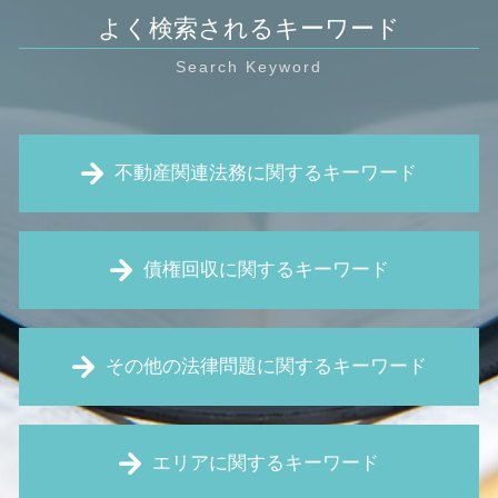
よく検索されるキーワード
不動産関連法務に関するキーワード
借地権 とは
債権回収に関するキーワード
賃料 値上げ 拒否
建物 明け渡し請求
境界線 トラブル
処分禁止 仮処分
不動産 売買 個人間
その他の法律問題に関するキーワード
債権回収 裁判
不動産 相続
特定調停 費用
筆界特定 費用
消滅時効 とは
企業 訴訟
賃料 増額請求
債権回収 とは
エリアに関するキーワード
賃金 未払い
リフォーム トラブル
仮差押え 流れ
セクハラ 職場
定期 借地権