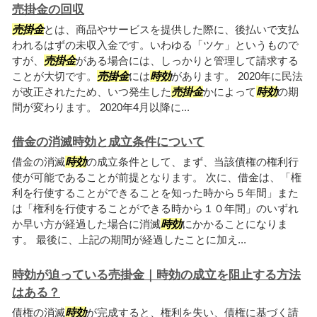
売掛金の回収
売掛金
とは、商品やサービスを提供した際に、後払いで支払
われるはずの未収入金です。いわゆる「ツケ」というもので
すが、
売掛金
がある場合には、しっかりと管理して請求する
ことが大切です。
売掛金
には
時効
があります。 2020年に民法
が改正されたため、いつ発生した
売掛金
かによって
時効
の期
間が変わります。 2020年4月以降に...
借金の消滅時効と成立条件について
借金の消滅
時効
の成立条件として、まず、当該債権の権利行
使が可能であることが前提となります。 次に、借金は、「権
利を行使することができることを知った時から５年間」また
は「権利を行使することができる時から１０年間」のいずれ
か早い方が経過した場合に消滅
時効
にかかることになりま
す。 最後に、上記の期間が経過したことに加え...
時効が迫っている売掛金｜時効の成立を阻止する方法
はある？
債権の消滅
時効
が完成すると、権利を失い、債権に基づく請