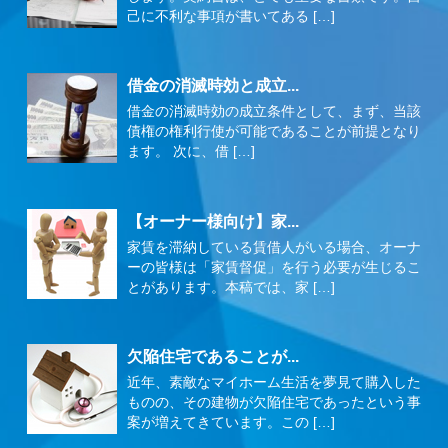
己に不利な事項が書いてある […]
借金の消滅時効と成立...
借金の消滅時効の成立条件として、まず、当該
債権の権利行使が可能であることが前提となり
ます。 次に、借 […]
【オーナー様向け】家...
家賃を滞納している賃借人がいる場合、オーナ
ーの皆様は「家賃督促」を行う必要が生じるこ
とがあります。本稿では、家 […]
欠陥住宅であることが...
近年、素敵なマイホーム生活を夢見て購入した
ものの、その建物が欠陥住宅であったという事
案が増えてきています。この […]