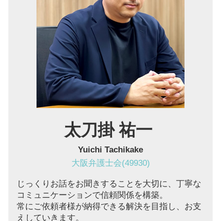
残業 未払い
不動産トラブル 兵庫 弁護士
無断欠勤 退職
欠陥住宅 兵庫 弁護士
マンション 管理費滞納 豊中市 弁護士
労働問題 奈良 弁護士
顧問弁護士 池田市 弁護士
債権回収 池田市 弁護士
太刀掛 祐一
Yuichi Tachikake
大阪弁護士会(49930)
じっくりお話をお聞きすることを大切に、丁寧な
コミュニケーションで信頼関係を構築。
常にご依頼者様が納得できる解決を目指し、お支
えしていきます。