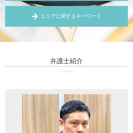
建物 明け渡し請求
処分禁止 仮処分
契約書 作成
賃料 増額請求
売掛金 回収
エリアに関するキーワード
企業 訴訟
不動産 売買契約書 作成
時効 完成猶予
労働 審判
不動産 違約金
時効 更新
リーガルチェック 費用
不動産 相続
借金 奈良 弁護士
売掛債権 時効
予防法務 とは
筆界特定制度 とは
顧問弁護士 豊中市 弁護士
債権 執行
不当 解雇
土地 相続
企業法務 大阪市 弁護士
債権 回収 方法
賃金 未払い
欠陥住宅 新築
境界線トラブル 大阪 弁護士
給与 差し押さえ
弁護士紹介
セクハラ 職場
強制退去 期間
借金 大阪 弁護士
預金 差し押さえ
パワハラ防止法 厚生労働省
住宅瑕疵担保責任 とは
家賃滞納 豊中市 弁護士
仮差押え 要件
顧問弁護士 とは
家賃 滞納 督促
不動産トラブル 伊丹市 弁護士
支払督促 費用
契約書 リーガルチェック
立ち退き 交渉
境界線トラブル 池田市 弁護士
強制執行 差し押さえ
財産分与 とは
売買 契約 解除
労働問題 伊丹市 弁護士
特定調停 とは
弁護士 顧問 契約
境界 確定 訴訟
マンション 管理費滞納 奈良 弁護士
仮差押 差押 違い
職場 パワハラ
労働問題 大阪 弁護士
仮差押え とは
未払い賃金 請求
債権回収 兵庫 弁護士
債権回収 裁判
パワハラ防止法 とは
企業法務 伊丹市 弁護士
債権回収 流れ
契約書 レビュー
マンション 管理費滞納 大阪 弁護士