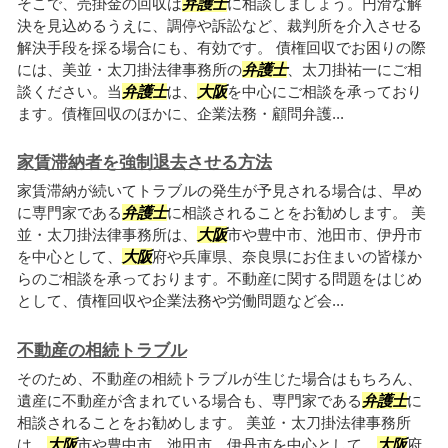
そこで、売掛金の回収は
弁護士
に相談しましょう。円滑な解
決を見込めるうえに、調停や訴訟など、裁判所を介入させる
解決手段を採る場合にも、有効です。 債権回収でお困りの際
には、美並・太刀掛法律事務所の
弁護士
、太刀掛祐一にご相
談ください。当
弁護士
は、
大阪
を中心にご相談を承っており
ます。債権回収のほかに、企業法務・顧問弁護...
家賃滞納者を強制退去させる方法
家賃滞納が続いてトラブルの発生が予見される場合は、早め
に専門家である
弁護士
に相談されることをお勧めします。 美
並・太刀掛法律事務所は、
大阪
市や豊中市、池田市、伊丹市
を中心として、
大阪
府や兵庫県、奈良県にお住まいの皆様か
らのご相談を承っております。不動産に関する問題をはじめ
として、債権回収や企業法務や労働問題など会...
不動産の相続トラブル
そのため、不動産の相続トラブルが生じた場合はもちろん、
遺産に不動産が含まれている場合も、専門家である
弁護士
に
相談されることをお勧めします。 美並・太刀掛法律事務所
は、
大阪
市や豊中市、池田市、伊丹市を中心として、
大阪
府