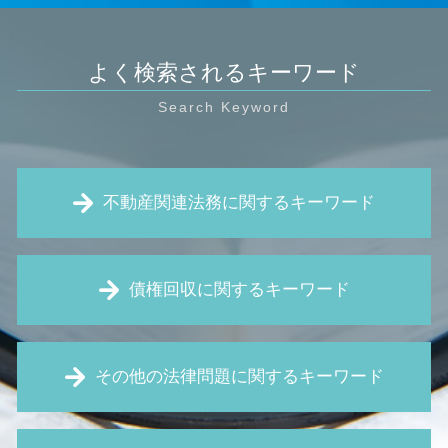
よく検索されるキーワード
不動産関連法務に関するキーワード
家賃滞納 強制退去
債権回収に関するキーワード
契約不適合責任 とは
家賃 滞納 強制執行
境界線 トラブル
仮差押え とは
賃料 増額請求
その他の法律問題に関するキーワード
仮処分 とは
賃貸 トラブル
特定調停 とは
欠陥住宅 新築
消滅時効 とは
弁護士 顧問 契約
家賃 値上げ 交渉