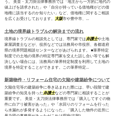
う。 美並・太刀掛法律事務所では「地主から一方的に地代の
値上げを請求された」や「自分が持っている借地権がどの借
地権に該当するのか知りたい」など、借地権に関するご相談
を広くお受けしております。
大阪
市や豊中市、...
土地の境界線トラブルの解決までの流れ
境界線トラブルの相談先としては、専門家では
弁護士
や土地
家屋調査士などが、役所などでは法務局や市役所、各都道府
県の境界問題相談センターなどがあげられます。 ■筆界特定
制度での土地の境界の特定専門家を交えた話し合い等でも解
決しない場合には、法務局の筆界特定制度を利用して土地の
境界を特定することができます。この筆界特定...
新築物件・リフォーム住宅の欠陥や建築紛争について
欠陥住宅等の建築紛争に巻き込まれた際には、早い段階で建
築紛争の知見を持った
弁護士
などの専門家に相談することが
重要です。 美並・太刀掛法律事務所では「購入してすぐの物
件に白アリ被害があった」や「水回りのリフォームを行った
ら水漏れが多発するようになった」「購入した物件の近所に
暴力団の事務所があったがこれは瑕疵(欠陥)...