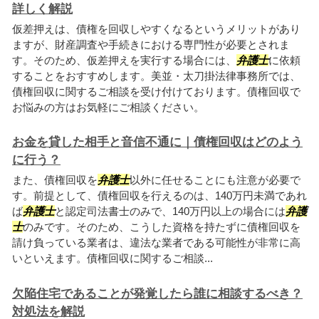
詳しく解説
仮差押えは、債権を回収しやすくなるというメリットがあり
ますが、財産調査や手続きにおける専門性が必要とされま
す。そのため、仮差押えを実行する場合には、
弁護士
に依頼
することをおすすめします。美並・太刀掛法律事務所では、
債権回収に関するご相談を受け付けております。債権回収で
お悩みの方はお気軽にご相談ください。
お金を貸した相手と音信不通に｜債権回収はどのよう
に行う？
また、債権回収を
弁護士
以外に任せることにも注意が必要で
す。前提として、債権回収を行えるのは、140万円未満であれ
ば
弁護士
と認定司法書士のみで、140万円以上の場合には
弁護
士
のみです。そのため、こうした資格を持たずに債権回収を
請け負っている業者は、違法な業者である可能性が非常に高
いといえます。債権回収に関するご相談...
欠陥住宅であることが発覚したら誰に相談するべき？
対処法を解説