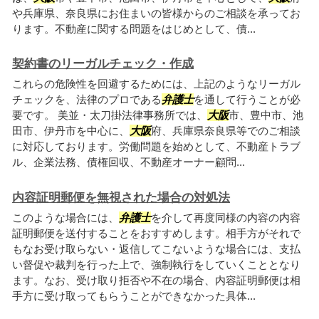
や兵庫県、奈良県にお住まいの皆様からのご相談を承ってお
ります。不動産に関する問題をはじめとして、債...
契約書のリーガルチェック・作成
これらの危険性を回避するためには、上記のようなリーガル
チェックを、法律のプロである
弁護士
を通して行うことが必
要です。 美並・太刀掛法律事務所では、
大阪
市、豊中市、池
田市、伊丹市を中心に、
大阪
府、兵庫県奈良県等でのご相談
に対応しております。労働問題を始めとして、不動産トラブ
ル、企業法務、債権回収、不動産オーナー顧問...
内容証明郵便を無視された場合の対処法
このような場合には、
弁護士
を介して再度同様の内容の内容
証明郵便を送付することをおすすめします。相手方がそれで
もなお受け取らない・返信してこないような場合には、支払
い督促や裁判を行った上で、強制執行をしていくこととなり
ます。なお、受け取り拒否や不在の場合、内容証明郵便は相
手方に受け取ってもらうことができなかった具体...