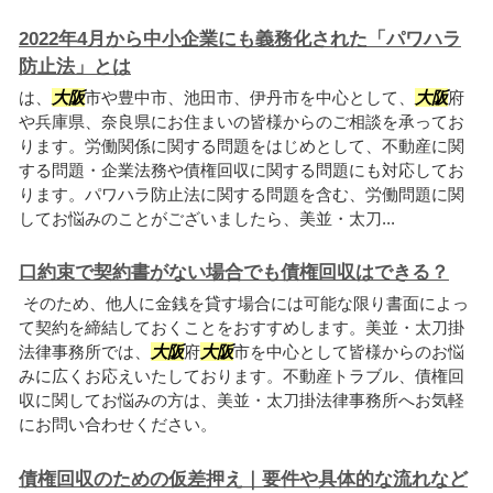
2022年4月から中小企業にも義務化された「パワハラ
防止法」とは
は、
大阪
市や豊中市、池田市、伊丹市を中心として、
大阪
府
や兵庫県、奈良県にお住まいの皆様からのご相談を承ってお
ります。労働関係に関する問題をはじめとして、不動産に関
する問題・企業法務や債権回収に関する問題にも対応してお
ります。パワハラ防止法に関する問題を含む、労働問題に関
してお悩みのことがございましたら、美並・太刀...
口約束で契約書がない場合でも債権回収はできる？
そのため、他人に金銭を貸す場合には可能な限り書面によっ
て契約を締結しておくことをおすすめします。美並・太刀掛
法律事務所では、
大阪
府
大阪
市を中心として皆様からのお悩
みに広くお応えいたしております。不動産トラブル、債権回
収に関してお悩みの方は、美並・太刀掛法律事務所へお気軽
にお問い合わせください。
債権回収のための仮差押え｜要件や具体的な流れなど