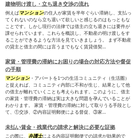
建物明け渡し・立ち退き交渉の流れ
例えば
マンション
の住人が家賃を半年ぐらい滞納し、支払っ
てくれないのなら立ち退いて欲しいと感じるのはもっともな
ことです。しかし現行の法律では借主の立ち退きには要件が
課せられています。これらを概説し、不動産の明け渡しをす
ることができるような方法を見ていきましょう。 まず不動産
の貸主と借主の間には言うまでもなく賃貸借契...
家賃・管理費の滞納にお困りの場合の対応方法や督促
の手順
マンション
・アパートを1つの生活コミュニティ（生活圏）
と捉えれば、コミュニティ内部に不和が生じ、結果として他
の借主が離れていくことも考えられます。このように、借主
の家賃・管理費の滞納は実は大きな問題を孕んでいることが
わかります。 家賃・管理費の滞納に対して取りうる手段とし
て、①交渉、②内容証明郵便による督促、③家...
未払い賃金・残業代の請求と解決に必要な証拠
この際に、
弁護士
による内容証明郵便での請求が効果的で