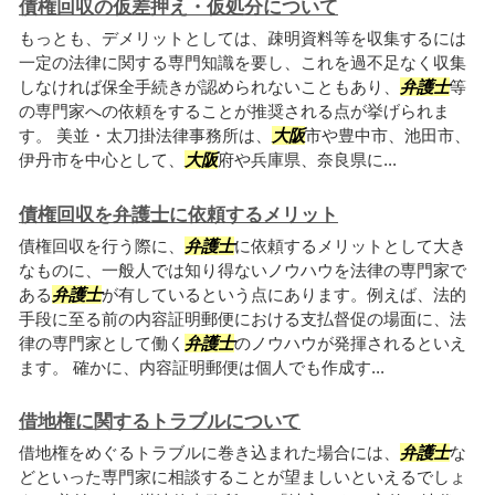
債権回収の仮差押え・仮処分について
もっとも、デメリットとしては、疎明資料等を収集するには
一定の法律に関する専門知識を要し、これを過不足なく収集
しなければ保全手続きが認められないこともあり、
弁護士
等
の専門家への依頼をすることが推奨される点が挙げられま
す。 美並・太刀掛法律事務所は、
大阪
市や豊中市、池田市、
伊丹市を中心として、
大阪
府や兵庫県、奈良県に...
債権回収を弁護士に依頼するメリット
債権回収を行う際に、
弁護士
に依頼するメリットとして大き
なものに、一般人では知り得ないノウハウを法律の専門家で
ある
弁護士
が有しているという点にあります。例えば、法的
手段に至る前の内容証明郵便における支払督促の場面に、法
律の専門家として働く
弁護士
のノウハウが発揮されるといえ
ます。 確かに、内容証明郵便は個人でも作成す...
借地権に関するトラブルについて
借地権をめぐるトラブルに巻き込まれた場合には、
弁護士
な
どといった専門家に相談することが望ましいといえるでしょ