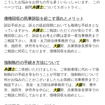
こうしたお悩みをお持ちの方も多くいらっしゃいます。 この
ページでは、顧問
弁護士
についてスポットライ...
債権回収の民事訴訟を起こす流れとメリット
訴訟手続きは、訴えの提起段階においても複雑な手続きとな
っていますから、
弁護士
にご相談いただくのが安心です。債
権回収において、訴訟をお考えの際は是非一度当事務所まで
ご相談下さい。 美並・太刀掛法律事務所では、
大阪
市、豊中
市、池田市、伊丹市を中心に、
大阪
府、兵庫県奈良県等での
ご相談に対応しております。債権回収を始めと...
強制執行の手続き方法について
弁護士
にご依頼いただけましたら、ご依頼者様に代わって強
制執行の手続き等を行うことが可能です。強制執行について
何かお悩みのことがございましたらお気軽に当事務所までご
相談下さい。 美並・太刀掛法律事務所では、
大阪
市、豊中
市、池田市、伊丹市を中心に、
大阪
府、兵庫県奈良県等での
ご相談に対応しております。債権回収を始めとし...