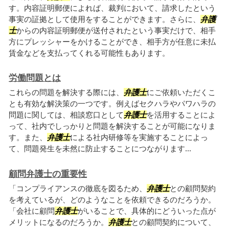
す。内容証明郵便によれば、裁判において、請求したという
事実の証拠として使用をすることができます。さらに、
弁護
士
からの内容証明郵便が送付されたという事実だけで、相手
方にプレッシャーをかけることができ、相手方が任意に未払
賃金などを支払ってくれる可能性もあります。
労働問題とは
これらの問題を解決する際には、
弁護士
にご依頼いただくこ
とも有効な解決策の一つです。例えばセクハラやパワハラの
問題に関しては、相談窓口として
弁護士
を活用することによ
って、社内でしっかりと問題を解決することが可能になりま
す。また、
弁護士
による社内研修等を実施することによっ
て、問題発生を未然に防止することにつながります...
顧問弁護士の重要性
「コンプライアンスの徹底を図るため、
弁護士
との顧問契約
を考えているが、どのようなことを依頼できるのだろうか。
「会社に顧問
弁護士
がいることで、具体的にどういった点が
メリットになるのだろうか。
弁護士
との顧問契約について、