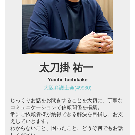
企業法務 大阪市 弁護士
顧問弁護士 池田市 弁護士
顧問弁護士 兵庫 弁護士
家賃滞納 奈良 弁護士
企業法務 豊中市 弁護士
太刀掛 祐一
Yuichi Tachikake
大阪弁護士会(49930)
じっくりお話をお聞きすることを大切に、丁寧な
コミュニケーションで信頼関係を構築。
常にご依頼者様が納得できる解決を目指し、お支
えしていきます。
わからないこと、困ったこと、どうぞ何でもお話