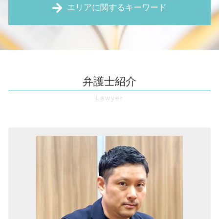
債権 執行
エリアに関するキーワード
予防法務 とは
強制退去 費用
保全 手続き
不当 解雇
新築 雨漏り
売掛債権 時効
パワハラ防止法 とは
家賃 滞納 督促
境界線トラブル 大阪市 弁護士
債権 消滅時効
リーガルチェック 費用
境界 確定 訴訟
債権回収 伊丹市 弁護士
仮処分 申立
パワハラ防止法 厚生労働省
マンション 管理費 滞納
労働問題 大阪 弁護士
強制執行 差し押さえ
顧問弁護士 とは
筆界特定制度 とは
顧問弁護士 大阪 弁護士
売掛金 回収
弁護士紹介
賃金 未払い
強制退去 条件
企業法務 大阪 弁護士
処分禁止 仮処分
未払い賃金 請求
住宅瑕疵担保責任 とは
債権回収 池田市 弁護士
内容証明 無視
契約書 レビュー
家賃 滞納 追い出し
家賃滞納 兵庫 弁護士
債権 回収 方法
契約書 作成
家賃滞納 督促
債権回収 兵庫 弁護士
時効 完成猶予
契約書 リーガルチェック
賃貸借 契約解除
欠陥住宅 兵庫 弁護士
仮差押 差押 違い
残業 未払い
瑕疵 契約不適合
労働問題 豊中市 弁護士
支払督促 費用
労働 審判
借金 池田市 弁護士
仮差押え 流れ
セクハラ 職場
マンション 管理費滞納 伊丹市 弁護士
債権回収 とは
職場 パワハラ
不動産トラブル 兵庫 弁護士
特定調停 費用
無断欠勤 退職
境界線トラブル 豊中市 弁護士
企業 訴訟
マンション 管理費滞納 兵庫 弁護士
財産分与 とは