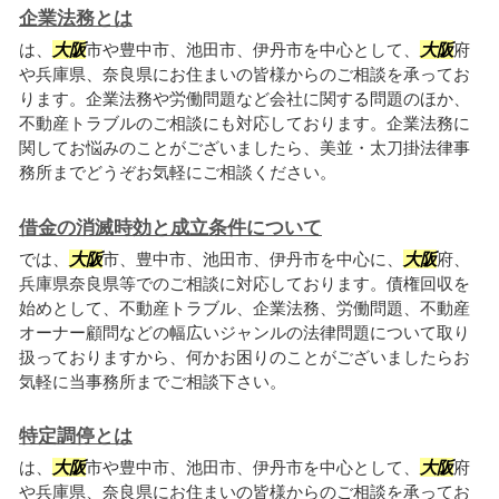
企業法務とは
は、
大阪
市や豊中市、池田市、伊丹市を中心として、
大阪
府
や兵庫県、奈良県にお住まいの皆様からのご相談を承ってお
ります。企業法務や労働問題など会社に関する問題のほか、
不動産トラブルのご相談にも対応しております。企業法務に
関してお悩みのことがございましたら、美並・太刀掛法律事
務所までどうぞお気軽にご相談ください。
借金の消滅時効と成立条件について
では、
大阪
市、豊中市、池田市、伊丹市を中心に、
大阪
府、
兵庫県奈良県等でのご相談に対応しております。債権回収を
始めとして、不動産トラブル、企業法務、労働問題、不動産
オーナー顧問などの幅広いジャンルの法律問題について取り
扱っておりますから、何かお困りのことがございましたらお
気軽に当事務所までご相談下さい。
特定調停とは
は、
大阪
市や豊中市、池田市、伊丹市を中心として、
大阪
府
や兵庫県、奈良県にお住まいの皆様からのご相談を承ってお