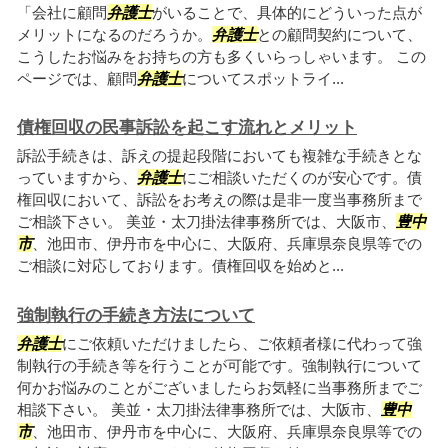
「会社に顧問
弁護士
がいることで、具体的にどういった点が
メリットになるのだろうか。
弁護士
との顧問契約について、
こうしたお悩みをお持ちの方も多くいらっしゃいます。 この
ページでは、顧問
弁護士
についてスポットライ...
債権回収の民事訴訟を起こす流れとメリット
訴訟手続きは、訴えの提起段階においても複雑な手続きとな
っていますから、
弁護士
にご相談いただくのが安心です。債
権回収において、訴訟をお考えの際は是非一度当事務所まで
ご相談下さい。 美並・太刀掛法律事務所では、大阪市、
豊中
市
、池田市、伊丹市を中心に、大阪府、兵庫県奈良県等での
ご相談に対応しております。債権回収を始めと...
強制執行の手続き方法について
弁護士
にご依頼いただけましたら、ご依頼者様に代わって強
制執行の手続き等を行うことが可能です。強制執行について
何かお悩みのことがございましたらお気軽に当事務所までご
相談下さい。 美並・太刀掛法律事務所では、大阪市、
豊中
市
、池田市、伊丹市を中心に、大阪府、兵庫県奈良県等での