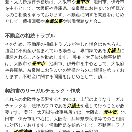
並・太刀掛法律事務所は、大阪市や
豊中市
、池田市、伊丹市
を中心として、大阪府や兵庫県、奈良県にお住まいの皆様か
らのご相談を承っております。不動産に関する問題をはじめ
として、債権回収や
企業法務
や労働問題など会...
不動産の相続トラブル
そのため、不動産の相続トラブルが生じた場合はもちろん、
遺産に不動産が含まれている場合も、専門家である
弁護士
に
相談されることをお勧めします。 美並・太刀掛法律事務所
は、大阪市や
豊中市
、池田市、伊丹市を中心として、大阪府
や兵庫県、奈良県にお住まいの皆様からのご相談を承ってお
ります。不動産に関する問題をはじめとして、債...
契約書のリーガルチェック・作成
これらの危険性を回避するためには、上記のようなリーガル
チェックを、法律のプロである
弁護士
を通して行うことが必
要です。 美並・太刀掛法律事務所では、大阪市、
豊中市
、池
田市、伊丹市を中心に、大阪府、兵庫県奈良県等でのご相談
に対応しております。労働問題を始めとして、不動産トラブ
ル、
企業法務
、債権回収、不動産オーナー顧問...