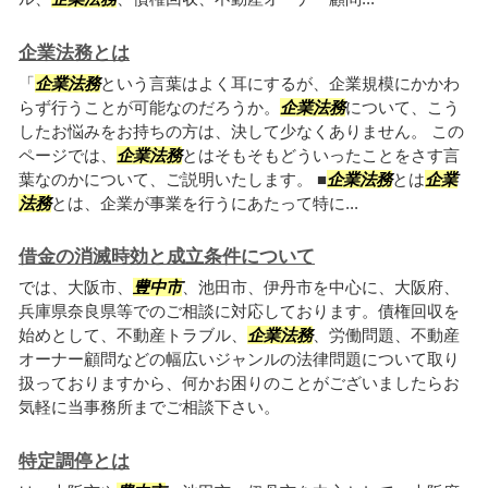
企業法務とは
「
企業法務
という言葉はよく耳にするが、企業規模にかかわ
らず行うことが可能なのだろうか。
企業法務
について、こう
したお悩みをお持ちの方は、決して少なくありません。 この
ページでは、
企業法務
とはそもそもどういったことをさす言
葉なのかについて、ご説明いたします。 ■
企業法務
とは
企業
法務
とは、企業が事業を行うにあたって特に...
借金の消滅時効と成立条件について
では、大阪市、
豊中市
、池田市、伊丹市を中心に、大阪府、
兵庫県奈良県等でのご相談に対応しております。債権回収を
始めとして、不動産トラブル、
企業法務
、労働問題、不動産
オーナー顧問などの幅広いジャンルの法律問題について取り
扱っておりますから、何かお困りのことがございましたらお
気軽に当事務所までご相談下さい。
特定調停とは