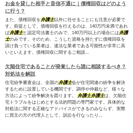
お金を貸した相手と音信不通に｜債権回収はどのよう
に行う？
また、債権回収を
弁護士
以外に任せることにも注意が必要で
す。前提として、債権回収を行えるのは、140万円未満であれ
ば
弁護士
と認定司法書士のみで、140万円以上の場合には
弁護
士
のみです。そのため、こうした資格を持たずに債権回収を
請け負っている業者は、違法な業者である可能性が非常に高
いといえます。債権回収に関するご相談...
欠陥住宅であることが発覚したら誰に相談するべき？
対処法を解説
住宅紛争審査会は、全国の
弁護士
会が住宅関連の紛争を解決
するために設置している機関です。調停や仲裁など、様々な
方法によって紛争解決を図ります。
弁護士
弁護士
は、欠陥住
宅トラブルをはじめとする法的問題の専門家です。具体的な
対処法に関する正確なアドバイスができるのみならず、実際
に買主の方の代理人として、訴訟を行なったり...