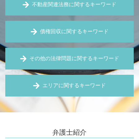
不動産関連法務に関するキーワード
筆界特定 費用
債権回収に関するキーワード
新築 白アリ
リフォーム トラブル
賃貸借 契約解除
特定調停 とは
家賃 滞納 内容証明
その他の法律問題に関するキーワード
消滅時効 とは
家賃 滞納 裁判
お金 貸した 音信不通
家賃 値上げ 交渉
債権回収 裁判
未払い賃金 請求
建売 欠陥
保全 手続き
エリアに関するキーワード
残業 未払い
境界線 トラブル
仮差押え 流れ
弁護士 顧問 契約
住宅瑕疵担保責任 とは
仮処分 申立
職場 パワハラ
借地権 とは
欠陥住宅 豊中市 弁護士
仮差押 差押 違い
契約書 作成
強制退去 条件
債権回収 伊丹市 弁護士
売掛金 回収
賃金 未払い
家賃滞納 督促
不動産トラブル 大阪市 弁護士
仮処分 とは
顧問弁護士 とは
欠陥住宅 相談
家賃滞納 豊中市 弁護士
仮差押え とは
弁護士紹介
契約書 レビュー
賃貸 契約解除通知
境界線トラブル 伊丹市 弁護士
内容証明 無視