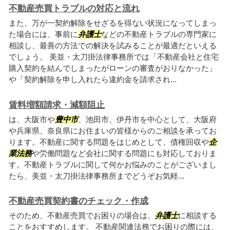
不動産売買トラブルの対応と流れ
また、万が一契約解除をせざるを得ない状況になってしまっ
た場合には、事前に
弁護士
などの不動産トラブルの専門家に
相談し、最善の方法での解決を試みることが最適だといえる
でしょう。 美並・太刀掛法律事務所では「不動産会社と住宅
購入契約を結んでしまったがローンの審査がおりなかった」
や「契約解除を申し入れたら違約金を請求され...
賃料増額請求・減額阻止
は、大阪市や
豊中市
、池田市、伊丹市を中心として、大阪府
や兵庫県、奈良県にお住まいの皆様からのご相談を承ってお
ります。不動産に関する問題をはじめとして、債権回収や
企
業法務
や労働問題など会社に関する問題にも対応しておりま
す。不動産トラブルに関して何かお悩みのことがございまし
たら、美並・太刀掛法律事務所までどうぞお気軽...
不動産売買契約書のチェック・作成
そのため、不動産売買でお困りの場合は、
弁護士
に相談する
ことをおすすめします。 不動産関連法務でお困りの際には、