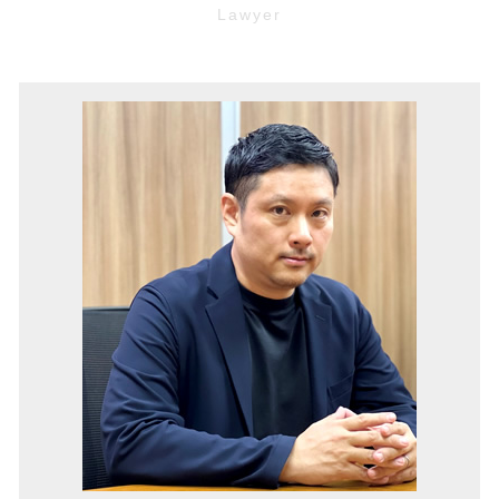
予防法務 とは
賃料 値上げ 拒否
境界線トラブル 兵庫 弁護士
債権回収 流れ
労働 審判
強制退去 期間
労働問題 兵庫 弁護士
強制執行 手続き
無断欠勤 退職
境界 確定 訴訟
マンション 管理費滞納 兵庫 弁護士
債権 消滅時効
契約書 リーガルチェック
賃貸 トラブル
労働問題 大阪市 弁護士
特定調停 費用
パワハラ防止法 とは
家賃 滞納 督促
労働問題 池田市 弁護士
預金 差し押さえ
セクハラ 職場
マンション 管理費滞納 大阪市 弁護士
給与 差し押さえ
企業 訴訟
不動産トラブル 大阪 弁護士
仮差押え 要件
リーガルチェック 費用
顧問弁護士 豊中市 弁護士
債権 執行
パワハラ防止法 厚生労働省
債権回収 池田市 弁護士
不当 解雇
境界線トラブル 池田市 弁護士
財産分与 とは
不動産トラブル 池田市 弁護士
債権回収 兵庫 弁護士
欠陥住宅 兵庫 弁護士
境界線トラブル 大阪市 弁護士
家賃滞納 大阪市 弁護士