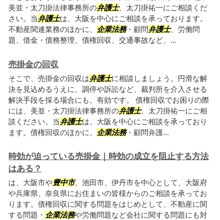
美並・太刀掛法律事務所の
弁護士
、太刀掛祐一にご相談くだ
さい。当
弁護士
は、大阪を中心にご相談を承っております。
不動産関連業務のほかに、
企業法務
・顧問
弁護士
、労働問
題、借金・債務整理、債権回収、交通事故など、...
売掛金の回収
そこで、売掛金の回収は
弁護士
に相談しましょう。円滑な解
決を見込めるうえに、調停や訴訟など、裁判所を介入させる
解決手段を採る場合にも、有効です。 債権回収でお困りの際
には、美並・太刀掛法律事務所の
弁護士
、太刀掛祐一にご相
談ください。当
弁護士
は、大阪を中心にご相談を承っており
ます。債権回収のほかに、
企業法務
・顧問弁護...
時効が迫っている売掛金｜時効の成立を阻止する方法
はある？
は、大阪市や
豊中市
、池田市、伊丹市を中心として、大阪府
や兵庫県、奈良県にお住まいの皆様からのご相談を承ってお
ります。債権回収に関する問題をはじめとして、不動産に関
する問題・
企業法務
や労働問題など会社に関する問題にも対