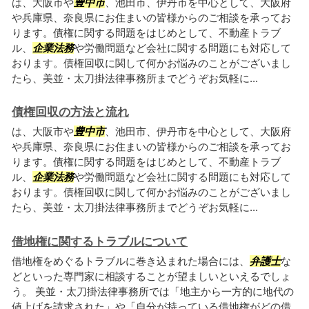
は、大阪市や
豊中市
、池田市、伊丹市を中心として、大阪府
や兵庫県、奈良県にお住まいの皆様からのご相談を承ってお
ります。債権に関する問題をはじめとして、不動産トラブ
ル、
企業法務
や労働問題など会社に関する問題にも対応して
おります。債権回収に関して何かお悩みのことがございまし
たら、美並・太刀掛法律事務所までどうぞお気軽に...
債権回収の方法と流れ
は、大阪市や
豊中市
、池田市、伊丹市を中心として、大阪府
や兵庫県、奈良県にお住まいの皆様からのご相談を承ってお
ります。債権に関する問題をはじめとして、不動産トラブ
ル、
企業法務
や労働問題など会社に関する問題にも対応して
おります。債権回収に関して何かお悩みのことがございまし
たら、美並・太刀掛法律事務所までどうぞお気軽に...
借地権に関するトラブルについて
借地権をめぐるトラブルに巻き込まれた場合には、
弁護士
な
どといった専門家に相談することが望ましいといえるでしょ
う。 美並・太刀掛法律事務所では「地主から一方的に地代の
値上げを請求された」や「自分が持っている借地権がどの借