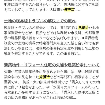
地権に該当するのか知りたい」など、借地権に関するご相談
を広くお受けしております。大阪市や
豊中市
、...
土地の境界線トラブルの解決までの流れ
境界線トラブルの相談先としては、専門家では
弁護士
や土地
家屋調査士などが、役所などでは法務局や市役所、各都道府
県の境界問題相談センターなどがあげられます。 ■筆界特定
制度での土地の境界の特定専門家を交えた話し合い等でも解
決しない場合には、法務局の筆界特定制度を利用して土地の
境界を特定することができます。この筆界特定...
新築物件・リフォーム住宅の欠陥や建築紛争について
欠陥住宅等の建築紛争に巻き込まれた際には、早い段階で建
築紛争の知見を持った
弁護士
などの専門家に相談することが
重要です。 美並・太刀掛法律事務所では「購入してすぐの物
件に白アリ被害があった」や「水回りのリフォームを行った
ら水漏れが多発するようになった」「購入した物件の近所に
暴力団の事務所があったがこれは瑕疵(欠陥)...