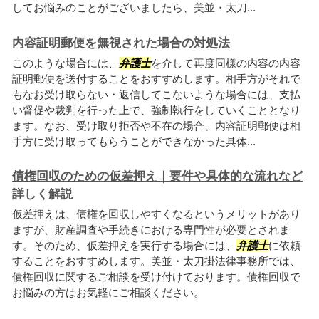
してお悩みのことがございましたら、美並・太刀...
内容証明郵便を無視された場合の対処法
このような場合には、
弁護士
を介して再度同様の内容の内容
証明郵便を送付することをおすすめします。相手方がそれで
もなお受け取らない・返信してこないような場合には、支払
い督促や裁判を行った上で、強制執行をしていくこととなり
ます。なお、受け取り拒否や不在の場合、内容証明郵便は相
手方に受け取ってもらうことができなかった具体...
債権回収のための仮差押え｜要件や具体的な流れなど
詳しく解説
仮差押えは、債権を回収しやすくなるというメリットがあり
ますが、財産調査や手続きにおける専門性が必要とされま
す。そのため、仮差押えを実行する場合には、
弁護士
に依頼
することをおすすめします。美並・太刀掛法律事務所では、
債権回収に関するご相談を受け付けております。債権回収で
お悩みの方はお気軽にご相談ください。