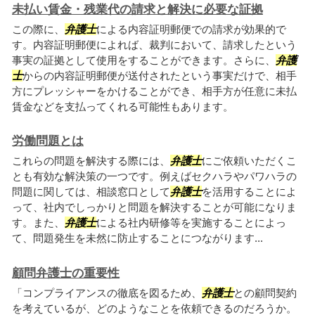
未払い賃金・残業代の請求と解決に必要な証拠
この際に、
弁護士
による内容証明郵便での請求が効果的で
す。内容証明郵便によれば、裁判において、請求したという
事実の証拠として使用をすることができます。さらに、
弁護
士
からの内容証明郵便が送付されたという事実だけで、相手
方にプレッシャーをかけることができ、相手方が任意に未払
賃金などを支払ってくれる可能性もあります。
労働問題とは
これらの問題を解決する際には、
弁護士
にご依頼いただくこ
とも有効な解決策の一つです。例えばセクハラやパワハラの
問題に関しては、相談窓口として
弁護士
を活用することによ
って、社内でしっかりと問題を解決することが可能になりま
す。また、
弁護士
による社内研修等を実施することによっ
て、問題発生を未然に防止することにつながります...
顧問弁護士の重要性
「コンプライアンスの徹底を図るため、
弁護士
との顧問契約
を考えているが、どのようなことを依頼できるのだろうか。