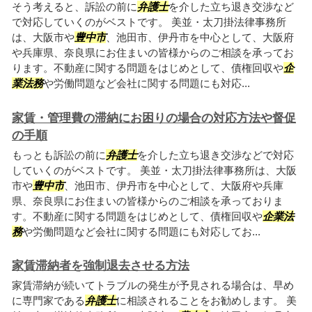
そう考えると、訴訟の前に
弁護士
を介した立ち退き交渉など
で対応していくのがベストです。 美並・太刀掛法律事務所
は、大阪市や
豊中市
、池田市、伊丹市を中心として、大阪府
や兵庫県、奈良県にお住まいの皆様からのご相談を承ってお
ります。不動産に関する問題をはじめとして、債権回収や
企
業法務
や労働問題など会社に関する問題にも対応...
家賃・管理費の滞納にお困りの場合の対応方法や督促
の手順
もっとも訴訟の前に
弁護士
を介した立ち退き交渉などで対応
していくのがベストです。 美並・太刀掛法律事務所は、大阪
市や
豊中市
、池田市、伊丹市を中心として、大阪府や兵庫
県、奈良県にお住まいの皆様からのご相談を承っておりま
す。不動産に関する問題をはじめとして、債権回収や
企業法
務
や労働問題など会社に関する問題にも対応してお...
家賃滞納者を強制退去させる方法
家賃滞納が続いてトラブルの発生が予見される場合は、早め
に専門家である
弁護士
に相談されることをお勧めします。 美