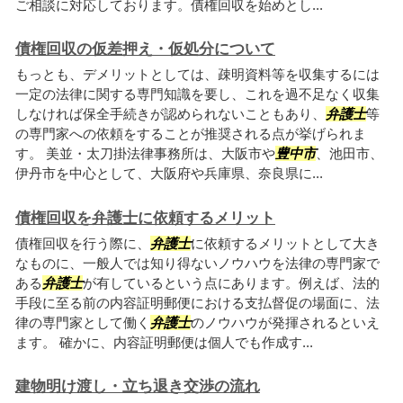
ご相談に対応しております。債権回収を始めとし...
債権回収の仮差押え・仮処分について
もっとも、デメリットとしては、疎明資料等を収集するには
一定の法律に関する専門知識を要し、これを過不足なく収集
しなければ保全手続きが認められないこともあり、
弁護士
等
の専門家への依頼をすることが推奨される点が挙げられま
す。 美並・太刀掛法律事務所は、大阪市や
豊中市
、池田市、
伊丹市を中心として、大阪府や兵庫県、奈良県に...
債権回収を弁護士に依頼するメリット
債権回収を行う際に、
弁護士
に依頼するメリットとして大き
なものに、一般人では知り得ないノウハウを法律の専門家で
ある
弁護士
が有しているという点にあります。例えば、法的
手段に至る前の内容証明郵便における支払督促の場面に、法
律の専門家として働く
弁護士
のノウハウが発揮されるといえ
ます。 確かに、内容証明郵便は個人でも作成す...
建物明け渡し・立ち退き交渉の流れ