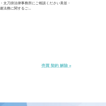
・太刀掛法律事務所にご相談ください美並・
法務に関するご...
売買 契約 解除 »