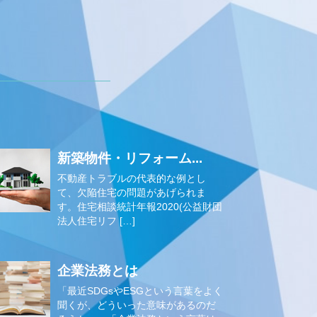
新築物件・リフォーム...
不動産トラブルの代表的な例とし
て、欠陥住宅の問題があげられま
す。住宅相談統計年報2020(公益財団
法人住宅リフ […]
企業法務とは
「最近SDGsやESGという言葉をよく
聞くが、どういった意味があるのだ