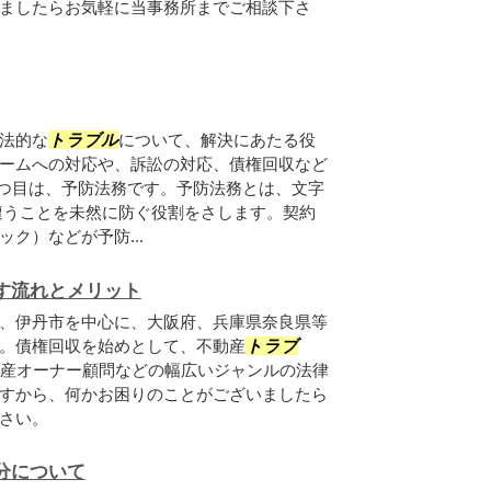
ましたらお気軽に当事務所までご相談下さ
法的な
トラブル
について、解決にあたる役
ームへの対応や、訴訟の対応、債権回収など
2つ目は、予防法務です。予防法務とは、文字
遭うことを未然に防ぐ役割をさします。契約
ク）などが予防...
す流れとメリット
、伊丹市を中心に、大阪府、兵庫県奈良県等
。債権回収を始めとして、不動産
トラブ
産オーナー顧問などの幅広いジャンルの法律
すから、何かお困りのことがございましたら
さい。
分について