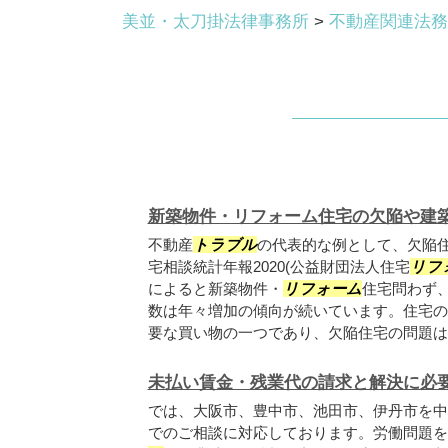
美並・太刀掛法律事務所
>
不動産関連法務
新築物件・リフォーム住宅の欠陥や建
不動産
トラブル
の代表的な例として、欠陥
宅相談統計年報2020(公益財団法人住宅
リフ
によると新築物件・
リフォーム
住宅問わず
数は年々増加の傾向が続いています。住宅の
要な買い物の一つであり、欠陥住宅の問題は..
未払い賃金・残業代の請求と解決に必
では、大阪市、豊中市、池田市、伊丹市を中
でのご相談に対応しております。労働問題を