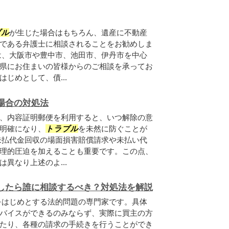
ブル
が生じた場合はもちろん、遺産に不動産
である弁護士に相談されることをお勧めしま
は、大阪市や豊中市、池田市、伊丹市を中心
県にお住まいの皆様からのご相談を承ってお
じめとして、債...
場合の対処法
、内容証明郵便を利用すると、いつ解除の意
明確になり、
トラブル
を未然に防ぐことが
未払代金回収の場面損害賠償請求や未払い代
理的圧迫を加えることも重要です。この点、
異なり上述のよ...
したら誰に相談するべき？対処法を解説
をはじめとする法的問題の専門家です。具体
バイスができるのみならず、実際に買主の方
たり、各種の請求の手続きを行うことができ