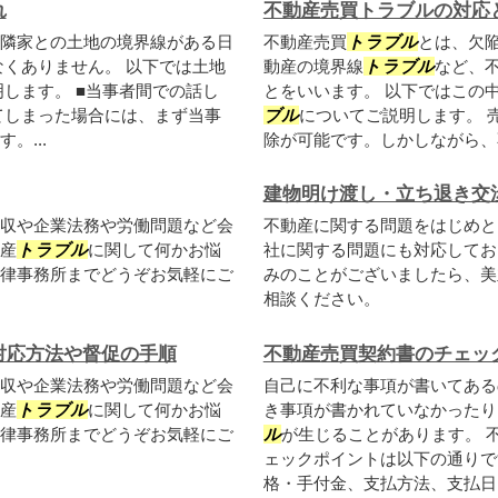
れ
不動産売買トラブルの対応
隣家との土地の境界線がある日
不動産売買
トラブル
とは、欠
くありません。 以下では土地
動産の境界線
トラブル
など、
します。 ■当事者間での話し
とをいいます。 以下ではこの
てしまった場合には、まず当事
ブル
についてご説明します。 
。...
除が可能です。しかしながら、不
建物明け渡し・立ち退き交
収や企業法務や労働問題など会
不動産に関する問題をはじめと
産
トラブル
に関して何かお悩
社に関する問題にも対応してお
律事務所までどうぞお気軽にご
みのことがございましたら、美
相談ください。
対応方法や督促の手順
不動産売買契約書のチェッ
収や企業法務や労働問題など会
自己に不利な事項が書いてある
産
トラブル
に関して何かお悩
き事項が書かれていなかったり
律事務所までどうぞお気軽にご
ル
が生じることがあります。 
ェックポイントは以下の通りで
格・手付金、支払方法、支払日・