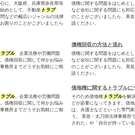
心に、大阪府、兵庫県奈良県等
債権に関する問題をはじめとし
始めとして、不動産
トラブ
など会社に関する問題にも対応
顧問などの幅広いジャンルの法律
のことがございましたら、美並
お困りのことがございましたら
談ください。
債権回収の方法と流れ
トラブル
、企業法務や労働問題
債権に関する問題をはじめとし
。債権回収に関して何かお悩み
など会社に関する問題にも対応
事務所までどうぞお気軽にご相
のことがございましたら、美並
談ください。
借地権に関するトラブルに
トラブル
、企業法務や労働問題
そのため借地権
トラブル
を解
。債権回収に関して何かお悩み
どが必要になってきます。借地
事務所までどうぞお気軽にご相
は、弁護士などといった専門家
う。 美並・太刀掛法律事務所
された」や「自分が持っている借