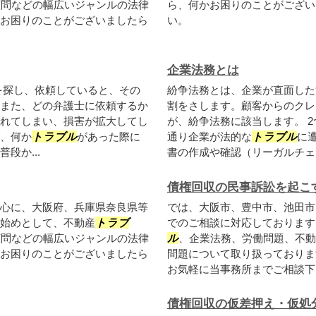
顧問などの幅広いジャンルの法律
ら、何かお困りのことがござい
お困りのことがございましたら
い。
企業法務とは
を探し、依頼していると、その
紛争法務とは、企業が直面した
また、どの弁護士に依頼するか
割をさします。顧客からのクレ
れてしまい、損害が拡大してし
が、紛争法務に該当します。 
、何か
トラブル
があった際に
通り企業が法的な
トラブル
に
段か...
書の作成や確認（リーガルチェッ
債権回収の民事訴訟を起こ
心に、大阪府、兵庫県奈良県等
では、大阪市、豊中市、池田市
始めとして、不動産
トラブ
でのご相談に対応しております
顧問などの幅広いジャンルの法律
ル
、企業法務、労働問題、不動
お困りのことがございましたら
問題について取り扱っておりま
お気軽に当事務所までご相談下
債権回収の仮差押え・仮処