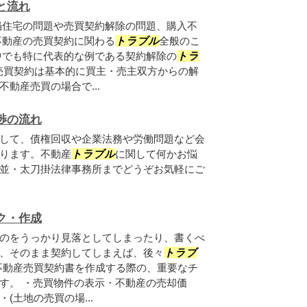
と流れ
陥住宅の問題や売買契約解除の問題、購入不
不動産の売買契約に関わる
トラブル
全般のこ
中でも特に代表的な例である契約解除の
トラ
売買契約は基本的に買主・売主双方からの解
動産売買の場合で...
渉の流れ
して、債権回収や企業法務や労働問題など会
ります。不動産
トラブル
に関して何かお悩
並・太刀掛法律事務所までどうぞお気軽にご
ク・作成
のをうっかり見落としてしまったり、書くべ
、そのまま契約してしまえば、後々
トラブ
不動産売買契約書を作成する際の、重要なチ
す。 ・売買物件の表示・不動産の売却価
(土地の売買の場...