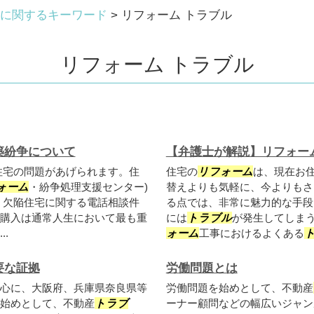
に関するキーワード
>
リフォーム トラブル
リフォーム トラブル
築紛争について
【弁護士が解説】リフォー
住宅の問題があげられます。住
住宅の
リフォーム
は、現在お
ォーム
・紛争処理支援センター)
替えよりも気軽に、今よりもさ
、欠陥住宅に関する電話相談件
る点では、非常に魅力的な手段
購入は通常人生において最も重
には
トラブル
が発生してしま
.
ォーム
工事におけるよくある
要な証拠
労働問題とは
心に、大阪府、兵庫県奈良県等
労働問題を始めとして、不動産
始めとして、不動産
トラブ
ーナー顧問などの幅広いジャン