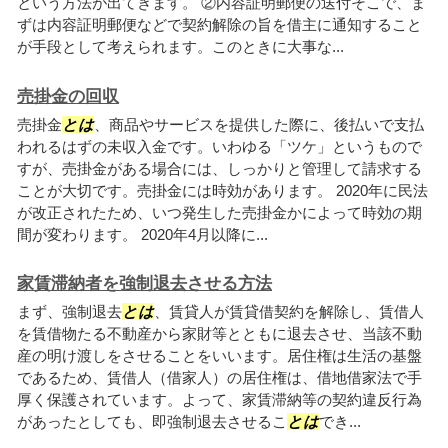
という方法が出てきます。 ②内容証明郵便の送付そこで、ま
ずは内容証明郵便などで契約解除の旨を借主に通知すること
が手段として考えられます。このときに大事な...
売掛金の回収
売掛金
とは
、商品やサービスを提供した際に、後払いで支払
われるはずの未収入金です。いわゆる「ツケ」というもので
すが、売掛金がある場合には、しっかりと管理して請求する
ことが大切です。売掛金には時効があります。 2020年に民法
が改正されたため、いつ発生した売掛金かによって時効の期
間が変わります。 2020年4月以降に...
家賃滞納者を強制退去させる方法
まず、強制退去
とは
、賃貸人が賃貸借契約を解除し、賃借人
を賃借物たる不動産から家財等とともに退去させ、当該不動
産の明け渡しをさせることをいいます。居住権は生活の基盤
であるため、賃借人（借家人）の居住権は、借地借家法で手
厚く保護されています。よって、家賃滞納等の契約違反行為
があったとしても、即強制退去させるこ
とは
でき...