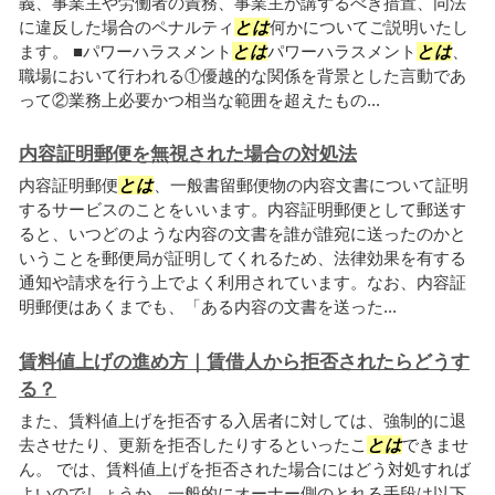
義、事業主や労働者の責務、事業主が講ずるべき措置、同法
に違反した場合のペナルティ
とは
何かについてご説明いたし
ます。 ■パワーハラスメント
とは
パワーハラスメント
とは
、
職場において行われる①優越的な関係を背景とした言動であ
って②業務上必要かつ相当な範囲を超えたもの...
内容証明郵便を無視された場合の対処法
内容証明郵便
とは
、一般書留郵便物の内容文書について証明
するサービスのことをいいます。内容証明郵便として郵送す
ると、いつどのような内容の文書を誰が誰宛に送ったのかと
いうことを郵便局が証明してくれるため、法律効果を有する
通知や請求を行う上でよく利用されています。なお、内容証
明郵便はあくまでも、「ある内容の文書を送った...
賃料値上げの進め方｜賃借人から拒否されたらどうす
る？
また、賃料値上げを拒否する入居者に対しては、強制的に退
去させたり、更新を拒否したりするといったこ
とは
できませ
ん。 では、賃料値上げを拒否された場合にはどう対処すれば
よいのでしょうか。一般的にオーナー側のとれる手段は以下