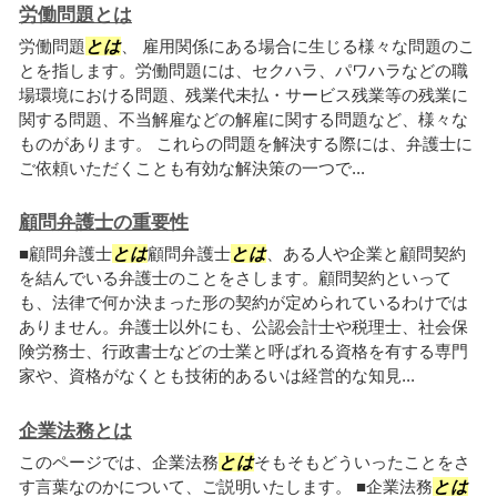
労働問題とは
労働問題
とは
、 雇用関係にある場合に生じる様々な問題のこ
とを指します。労働問題には、セクハラ、パワハラなどの職
場環境における問題、残業代未払・サービス残業等の残業に
関する問題、不当解雇などの解雇に関する問題など、様々な
ものがあります。 これらの問題を解決する際には、弁護士に
ご依頼いただくことも有効な解決策の一つで...
顧問弁護士の重要性
■顧問弁護士
とは
顧問弁護士
とは
、ある人や企業と顧問契約
を結んでいる弁護士のことをさします。顧問契約といって
も、法律で何か決まった形の契約が定められているわけでは
ありません。弁護士以外にも、公認会計士や税理士、社会保
険労務士、行政書士などの士業と呼ばれる資格を有する専門
家や、資格がなくとも技術的あるいは経営的な知見...
企業法務とは
このページでは、企業法務
とは
そもそもどういったことをさ
す言葉なのかについて、ご説明いたします。 ■企業法務
とは