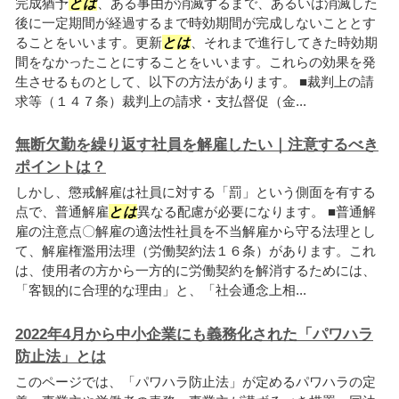
完成猶予
とは
、ある事由が消滅するまで、あるいは消滅した
後に一定期間が経過するまで時効期間が完成しないこととす
ることをいいます。更新
とは
、それまで進行してきた時効期
間をなかったことにすることをいいます。これらの効果を発
生させるものとして、以下の方法があります。 ■裁判上の請
求等（１４７条）裁判上の請求・支払督促（金...
無断欠勤を繰り返す社員を解雇したい｜注意するべき
ポイントは？
しかし、懲戒解雇は社員に対する「罰」という側面を有する
点で、普通解雇
とは
異なる配慮が必要になります。 ■普通解
雇の注意点〇解雇の適法性社員を不当解雇から守る法理とし
て、解雇権濫用法理（労働契約法１６条）があります。これ
は、使用者の方から一方的に労働契約を解消するためには、
「客観的に合理的な理由」と、「社会通念上相...
2022年4月から中小企業にも義務化された「パワハラ
防止法」とは
このページでは、「パワハラ防止法」が定めるパワハラの定