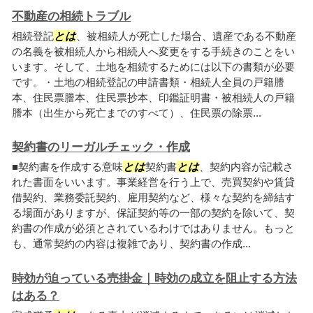
不動産の相続トラブル
相続登記
とは
、被相続人が死亡した場合、遺産である不動産
の名義を被相続人から相続人へ変更をする手続きのことをい
います。そして、土地を相続するためには以下の書類が必要
です。・土地の相続登記の申請書類・相続人全員の戸籍謄
本、住民票謄本、住民票抄本、印鑑証明書・被相続人の戸籍
謄本（出生から死亡までのすべて）、住民票の除票...
契約書のリーガルチェック・作成
■契約書を作成する意味
とは
契約書
とは
、契約内容が記載さ
れた書面をいいます。事業経営を行う上で、売買契約や賃貸
借契約、業務委託契約、雇用契約など、様々な契約を締結す
る場面がありますが、保証契約等の一部の契約を除いて、契
約書の作成が必須とされているわけではありません。もっと
も、通常契約の内容は複雑であり、契約書の作成...
時効が迫っている売掛金｜時効の成立を阻止する方法
はある？