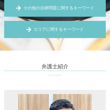
仮差押え 流れ
家賃 滞納 督促
その他の法律問題に関するキーワード
特定調停 費用
家賃滞納 強制退去
強制執行 差し押さえ
事業用 定期 借地権 トラブル
売掛債権 時効
労働 審判
欠陥住宅 新築
時効 更新
エリアに関するキーワード
契約書 リーガルチェック
賃料 値上げ 拒否
売掛金 時効
予防法務 とは
賃貸 騒音
給与 差し押さえ
顧問弁護士 とは
土地の境界線 法務局
借金 奈良 弁護士
特定調停 とは
セクハラ 職場
手付 解除
家賃滞納 兵庫 弁護士
内容証明 無視
契約書 作成
土地 境界線
境界線トラブル 池田市 弁護士
債権回収 裁判
無断欠勤 退職
家賃 値上げ 交渉
欠陥住宅 池田市 弁護士
仮処分 とは
弁護士紹介
企業 訴訟
土地 相続
境界線トラブル 大阪 弁護士
時効 完成猶予
パワハラ防止法 とは
不動産 違約金
顧問弁護士 伊丹市 弁護士
支払 督促 費用
財産分与 とは
建物 明け渡し請求
借金 兵庫 弁護士
債権 回収 方法
弁護士 顧問 契約
不動産 売買 個人間
マンション 管理費滞納 大阪市 弁護士
保全 手続き
未払い賃金 請求
立ち退き 交渉
企業法務 伊丹市 弁護士
債権回収 とは
職場 パワハラ
リフォーム トラブル
労働問題 大阪市 弁護士
仮差押 差押 違い
契約書 レビュー
債権回収 伊丹市 弁護士
仮処分 申立
不当 解雇