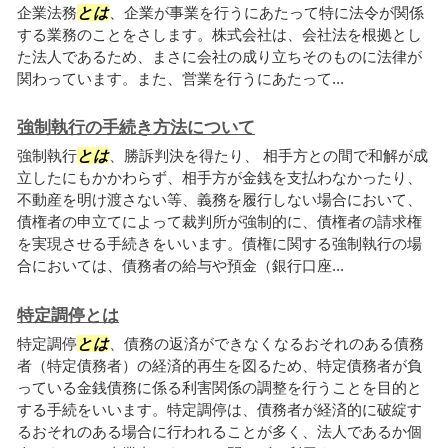
企業法務
とは
、企業が事業を行うにあたって特に法令が関係
する業務のことをさします。株式会社は、会社法を根拠とし
た法人であるため、まさに会社の成り立ちそのものに法律が
関わっています。また、営業を行うにあたって...
強制執行の手続き方法について
強制執行
とは
、勝訴判決を得たり、 相手方との間で和解が成
立したにもかかわらず、相手方が金銭を支払わなかったり、
不動産を明け渡さない等、義務を履行しない場合において、
債権者の申立てによって裁判所が強制的に、債権者の請求権
を実現させる手続きをいいます。債権に関する強制執行の場
合においては、債務者の給与や預金（銀行口座...
特定調停とは
特定調停
とは
、債務の返済ができなくなるおそれのある債務
者（特定債務者）の経済的再生を図るため、特定債務者が負
っている金銭債務に係る利害関係の調整を行うことを目的と
する手続をいいます。特定調停は、債務者が経済的に破綻す
るおそれのある場合に行われることが多く、法人であるか個