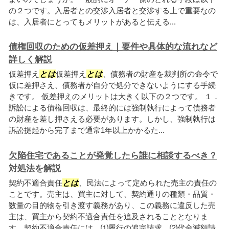
の２つです。入居者との交渉入居者と交渉する上で重要なの
は、入居者にとってもメリットがあると伝える...
債権回収のための仮差押え｜要件や具体的な流れなど
詳しく解説
仮差押え
とは
仮差押え
とは
、債務者の財産を裁判所の命令で
仮に差押さえ、債務者が自分で処分できないようにする手続
きです。 仮差押えのメリットは大きく以下の２つです。 １．
訴訟による債権回収は、最終的には強制執行によって債務者
の財産を差し押さえる必要があります。しかし、強制執行は
訴訟提起から完了まで通常1年以上かかるた...
欠陥住宅であることが発覚したら誰に相談するべき？
対処法を解説
契約不適合責任
とは
、民法によって定められた売主の責任の
ことです。売主は、買主に対して、契約通りの種類・品質・
数量の目的物を引き渡す義務があり、この義務に違反した売
主は、買主から契約不適合責任を追及されることとなりま
す。契約不適合責任には、⑴履行の追完請求、⑵代金減額請