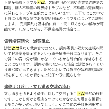
不動産売買トラブル
とは
、欠陥住宅の問題や売買契約解除の
問題、購入不動産の境界線トラブルなど、不動産の売買契約
に関わるトラブル全般のことをいいます。 以下ではこの中で
も特に代表的な例である契約解除のトラブルについてご説明
します。 売買契約は基本的に買主・売主双方からの解除が可
能です。しかしながら、不動産売買の場合で...
賃料増額請求・減額阻止
訴訟
とは
異なり裁判官ではなく、調停委員が双方の主張を聞
いて解決案を提示するという紛争解決手段になります。そこ
で貸主の言い分が理にかなっているかを総合的に考慮される
ことになります。 調停が整わなかった場合に訴訟を行うとい
う選択肢が出てきます。訴訟においては貸主が賃料増額請求
権を有しているか否かを上記①〜③に照らし合...
建物明け渡し・立ち退き交渉の流れ
立ち退きを迫るよう借主に対して交渉するこ
とは
当然の行動
です。しかし何かと理由をつけてなかなか立ち退きを拒否す
る場合が多いのが現状でしょう。そこで他の手段を利用する