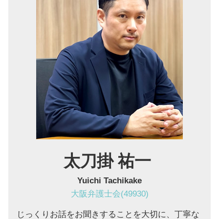
労働問題 大阪 弁護士
口約束 契約
賃金 未払い
顧問弁護士 池田市 弁護士
売掛金 回収
パワハラ防止法 厚生労働省
不動産トラブル 伊丹市 弁護士
リーガルチェック 費用
債権回収 兵庫 弁護士
残業 未払い
債権回収 大阪市 弁護士
境界線トラブル 大阪市 弁護士
債権回収 池田市 弁護士
借金 豊中市 弁護士
マンション 管理費滞納 池田市 弁護士
太刀掛 祐一
Yuichi Tachikake
大阪弁護士会(49930)
じっくりお話をお聞きすることを大切に、丁寧な