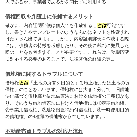
人であるか、事業者であるかを問わずに利用する...
債権回収を弁護士に依頼するメリット
確かに、内容証明郵便は個人でも作成するこ
とは
可能です
し、書き方やテンプレートのようなものはネットを検索すれ
ばたくさん出てきます。しかし、内容証明郵便を作成する際
には、債務者の特徴を考慮したり、その後に裁判に発展した
際のことをも考慮することが必要です。これらは、臨機応変
に対応する必要のあることで、法律関係の経験の豊...
借地権に関するトラブルについて
借地権
とは
「土地の所有を目的とする地上権または土地の賃
借権」のことをいいます。借地権には大きく分けて、旧借地
法に基づく借地権と借地借家法における借地権の二種類があ
り、そのうち借地借家法における借地権には①定期借地権、
②事業用借地権、③建物譲渡特約付借地権、④一時使用目的
の借地権、の4種類の借地権が存在しています。...
不動産売買トラブルの対応と流れ