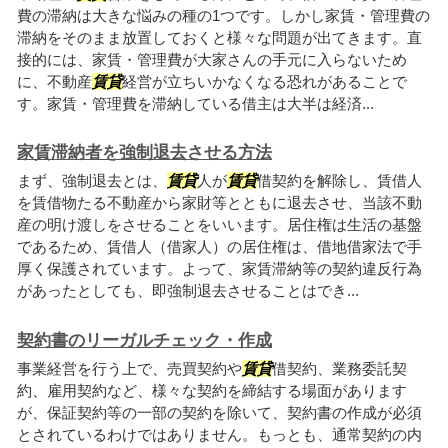
費の滞納は大きな悩みの種の1つです。しかし家賃・管理費の
滞納をそのまま放置しておくと様々な問題が出てきます。直
接的には、家賃・管理費が大家さんの手元に入らないため
に、不動産
賃貸
経営が立ちいかなくなる恐れがあることで
す。家賃・管理費を滞納している借主は大半は経済...
家賃滞納者を強制退去させる方法
まず、強制退去とは、
賃貸
人が
賃貸
借契約を解除し、賃借人
を賃借物たる不動産から家財等とともに退去させ、当該不動
産の明け渡しをさせることをいいます。居住権は生活の基盤
であるため、賃借人（借家人）の居住権は、借地借家法で手
厚く保護されています。よって、家賃滞納等の契約違反行為
があったとしても、即強制退去させることはでき...
契約書のリーガルチェック・作成
事業経営を行う上で、売買契約や
賃貸
借契約、業務委託契
約、雇用契約など、様々な契約を締結する場面があります
が、保証契約等の一部の契約を除いて、契約書の作成が必須
とされているわけではありません。もっとも、通常契約の内