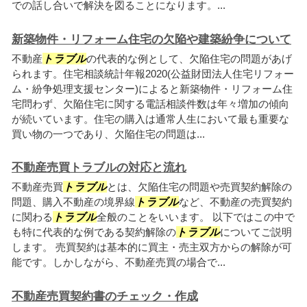
での話し合いで解決を図ることになります。...
新築物件・リフォーム住宅の欠陥や建築紛争について
不動産
トラブル
の代表的な例として、欠陥住宅の問題があげ
られます。住宅相談統計年報2020(公益財団法人住宅リフォー
ム・紛争処理支援センター)によると新築物件・リフォーム住
宅問わず、欠陥住宅に関する電話相談件数は年々増加の傾向
が続いています。住宅の購入は通常人生において最も重要な
買い物の一つであり、欠陥住宅の問題は...
不動産売買トラブルの対応と流れ
不動産売買
トラブル
とは、欠陥住宅の問題や売買契約解除の
問題、購入不動産の境界線
トラブル
など、不動産の売買契約
に関わる
トラブル
全般のことをいいます。 以下ではこの中で
も特に代表的な例である契約解除の
トラブル
についてご説明
します。 売買契約は基本的に買主・売主双方からの解除が可
能です。しかしながら、不動産売買の場合で...
不動産売買契約書のチェック・作成