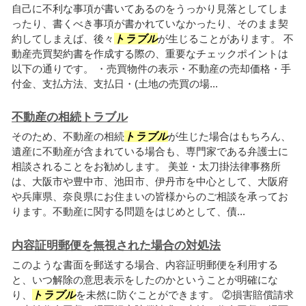
自己に不利な事項が書いてあるのをうっかり見落としてしま
ったり、書くべき事項が書かれていなかったり、そのまま契
約してしまえば、後々
トラブル
が生じることがあります。 不
動産売買契約書を作成する際の、重要なチェックポイントは
以下の通りです。 ・売買物件の表示・不動産の売却価格・手
付金、支払方法、支払日・(土地の売買の場...
不動産の相続トラブル
そのため、不動産の相続
トラブル
が生じた場合はもちろん、
遺産に不動産が含まれている場合も、専門家である弁護士に
相談されることをお勧めします。 美並・太刀掛法律事務所
は、大阪市や豊中市、池田市、伊丹市を中心として、大阪府
や兵庫県、奈良県にお住まいの皆様からのご相談を承ってお
ります。不動産に関する問題をはじめとして、債...
内容証明郵便を無視された場合の対処法
このような書面を郵送する場合、内容証明郵便を利用する
と、いつ解除の意思表示をしたのかということが明確にな
り、
トラブル
を未然に防ぐことができます。 ②損害賠償請求