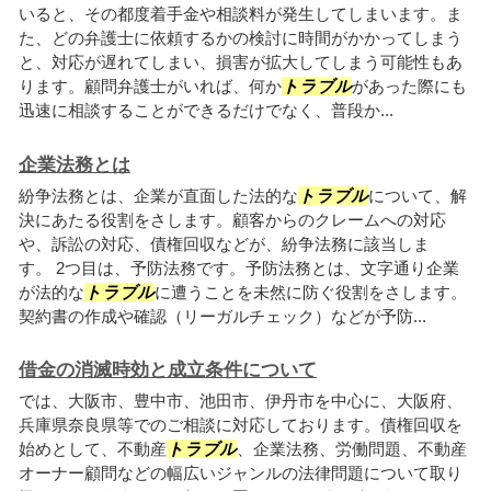
いると、その都度着手金や相談料が発生してしまいます。ま
た、どの弁護士に依頼するかの検討に時間がかかってしまう
と、対応が遅れてしまい、損害が拡大してしまう可能性もあ
ります。顧問弁護士がいれば、何か
トラブル
があった際にも
迅速に相談することができるだけでなく、普段か...
企業法務とは
紛争法務とは、企業が直面した法的な
トラブル
について、解
決にあたる役割をさします。顧客からのクレームへの対応
や、訴訟の対応、債権回収などが、紛争法務に該当しま
す。 2つ目は、予防法務です。予防法務とは、文字通り企業
が法的な
トラブル
に遭うことを未然に防ぐ役割をさします。
契約書の作成や確認（リーガルチェック）などが予防...
借金の消滅時効と成立条件について
では、大阪市、豊中市、池田市、伊丹市を中心に、大阪府、
兵庫県奈良県等でのご相談に対応しております。債権回収を
始めとして、不動産
トラブル
、企業法務、労働問題、不動産
オーナー顧問などの幅広いジャンルの法律問題について取り