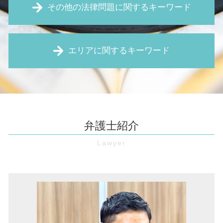
新築 白アリ
その他の法律問題に関するキーワード
仮差押え 要件
契約違反による解除 違約金
売掛金 時効
強制退去 費用
時効 更新
予防法務 とは
賃貸 契約解除通知
仮処分 申立
エリアに関するキーワード
セクハラ 職場
借地権 とは
特定調停 費用
リーガルチェック 費用
家賃滞納 強制退去
口約束 契約
弁護士 顧問 契約
強制退去 条件
債権回収 伊丹市 弁護士
仮差押え 流れ
パワハラ防止法 とは
売買 契約 解除
企業法務 大阪市 弁護士
給与 差し押さえ
契約書 作成
家賃 滞納 内容証明
労働問題 兵庫 弁護士
時効 完成猶予
財産分与 とは
家賃 滞納 強制執行
マンション 管理費滞納 伊丹市 弁護士
売掛金 回収
弁護士紹介
未払い賃金 請求
賃料 増額請求 調停
労働問題 大阪 弁護士
売掛債権 時効
契約書 リーガルチェック
家賃滞納 督促
借金 兵庫 弁護士
債権回収 流れ
企業 訴訟
不動産 売買 個人間
境界線トラブル 大阪市 弁護士
強制執行 手続き
職場 パワハラ
賃貸借 契約解除
境界線トラブル 奈良 弁護士
債権 消滅時効
無断欠勤 退職
筆界特定制度 とは
境界線トラブル 池田市 弁護士
債権回収 裁判
契約書 レビュー
建物 明け渡し請求
家賃滞納 伊丹市 弁護士
預金 差し押さえ
残業 未払い
家賃滞納 豊中市 弁護士
仮差押え とは
賃金 未払い
欠陥住宅 豊中市 弁護士
お金 貸した 音信不通