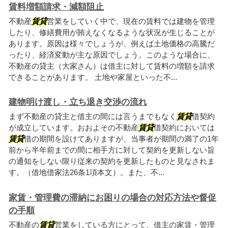
賃料増額請求・減額阻止
不動産
賃貸
営業をしていく中で、現在の賃料では建物を管理
したり、修繕費用が賄えなくなるような状況が生じることが
あります。原因は様々でしょうが、例えば土地価格の高騰だ
ったり、経済変動が主な原因でしょう。このような場合に、
不動産の貸主（大家さん）は借主に対して賃料の増額を請求
できることがあります。 土地や家屋といった不...
建物明け渡し・立ち退き交渉の流れ
まず不動産の貸主と借主の間には言うまでもなく
賃貸
借契約
が成立しています。おおよその不動産
賃貸
借契約においては
賃貸
借の期間を設けてありますが、当事者が期間の満了の1年
前から半年前までの間に相手方に対して契約を更新しない旨
の通知をしない限り従来の契約を更新したものと見なされま
す。（借地借家法26条1項本文）。また、不...
家賃・管理費の滞納にお困りの場合の対応方法や督促
の手順
不動産の
賃貸
営業をしている方にとって、借主の家賃・管理