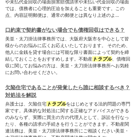
や未払代金回収の場面損害賠償請求や未払い代金回収の場面
では、債務者に心理的圧迫を加えることも重要です。この
点、内容証明郵便は、通常の郵便とは異なり上述のよ...
口約束で契約書がない場合でも債権回収はできる？
美並・太刀掛法律事務所では、大阪府大阪市を中心として皆
様からのお悩みに広くお応えいたしております。 そのため、
他人に金銭を貸す場合には可能な限り書面によって契約を締
結しておくことをおすすめします。不動産
トラブル
、債権回
収に関してお悩みの方は、美並・太刀掛法律事務所へお気軽
にお問い合わせください。
欠陥住宅であることが発覚したら誰に相談するべき？
対処法を解説
弁護士は、欠陥住宅
トラブル
をはじめとする法的問題の専門
家です。具体的な対処法に関する正確なアドバイスができる
のみならず、実際に買主の方の代理人として、訴訟を行なっ
たり、各種の請求の手続きを行うことができます。不動産関
連法務は、美並・太刀掛法律事務所にご相談ください美並・