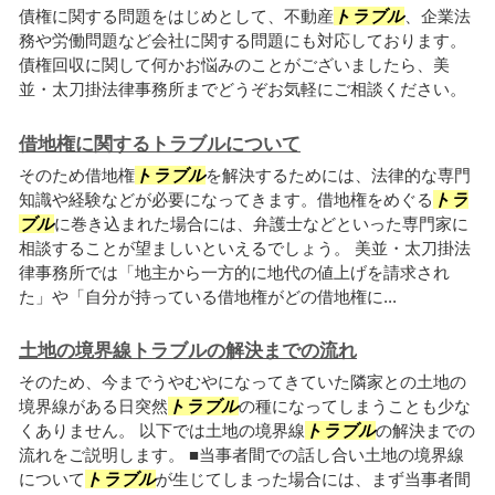
債権に関する問題をはじめとして、不動産
トラブル
、企業法
務や労働問題など会社に関する問題にも対応しております。
債権回収に関して何かお悩みのことがございましたら、美
並・太刀掛法律事務所までどうぞお気軽にご相談ください。
借地権に関するトラブルについて
そのため借地権
トラブル
を解決するためには、法律的な専門
知識や経験などが必要になってきます。借地権をめぐる
トラ
ブル
に巻き込まれた場合には、弁護士などといった専門家に
相談することが望ましいといえるでしょう。 美並・太刀掛法
律事務所では「地主から一方的に地代の値上げを請求され
た」や「自分が持っている借地権がどの借地権に...
土地の境界線トラブルの解決までの流れ
そのため、今までうやむやになってきていた隣家との土地の
境界線がある日突然
トラブル
の種になってしまうことも少な
くありません。 以下では土地の境界線
トラブル
の解決までの
流れをご説明します。 ■当事者間での話し合い土地の境界線
について
トラブル
が生じてしまった場合には、まず当事者間