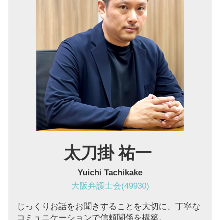
顧問弁護士 とは
労働問題 大阪市 弁護士
支払督促 費用
不当 解雇
企業法務 豊中市 弁護士
パワハラ防止法 厚生労働省
顧問弁護士 池田市 弁護士
労働 審判
借金 池田市 弁護士
債権回収 大阪市 弁護士
不動産トラブル 池田市 弁護士
債権回収 奈良 弁護士
労働問題 伊丹市 弁護士
太刀掛 祐一
Yuichi Tachikake
大阪弁護士会(49930)
じっくりお話をお聞きすることを大切に、丁寧な
コミュニケーションで信頼関係を構築。