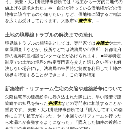
う。 美並・太刀掛法律事務所では「地主から一方的に地代の
値上げを請求された」や「自分が持っている借地権がどの借
地権に該当するのか知りたい」など、借地権に関するご相談
を広くお受けしております。大阪市や
豊中市
、...
土地の境界線トラブルの解決までの流れ
境界線トラブルの相談先としては、専門家では
弁護士
や土地
家屋調査士などが、役所などでは法務局や市役所、各都道府
県の境界問題相談センターなどがあげられます。 ■筆界特定
制度での土地の境界の特定専門家を交えた話し合い等でも解
決しない場合には、法務局の筆界特定制度を利用して土地の
境界を特定することができます。この筆界特定...
新築物件・リフォーム住宅の欠陥や建築紛争について
欠陥住宅等の建築紛争に巻き込まれた際には、早い段階で建
築紛争の知見を持った
弁護士
などの専門家に相談することが
重要です。 美並・太刀掛法律事務所では「購入してすぐの物
件に白アリ被害があった」や「水回りのリフォームを行った
ら水漏れが多発するようになった」「購入した物件の近所に
暴力団の事務所があったがこれは瑕疵(欠陥)...