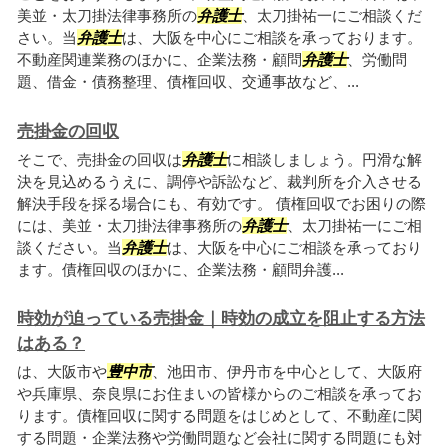
美並・太刀掛法律事務所の
弁護士
、太刀掛祐一にご相談くだ
さい。当
弁護士
は、大阪を中心にご相談を承っております。
不動産関連業務のほかに、企業法務・顧問
弁護士
、労働問
題、借金・債務整理、債権回収、交通事故など、...
売掛金の回収
そこで、売掛金の回収は
弁護士
に相談しましょう。円滑な解
決を見込めるうえに、調停や訴訟など、裁判所を介入させる
解決手段を採る場合にも、有効です。 債権回収でお困りの際
には、美並・太刀掛法律事務所の
弁護士
、太刀掛祐一にご相
談ください。当
弁護士
は、大阪を中心にご相談を承っており
ます。債権回収のほかに、企業法務・顧問弁護...
時効が迫っている売掛金｜時効の成立を阻止する方法
はある？
は、大阪市や
豊中市
、池田市、伊丹市を中心として、大阪府
や兵庫県、奈良県にお住まいの皆様からのご相談を承ってお
ります。債権回収に関する問題をはじめとして、不動産に関
する問題・企業法務や労働問題など会社に関する問題にも対