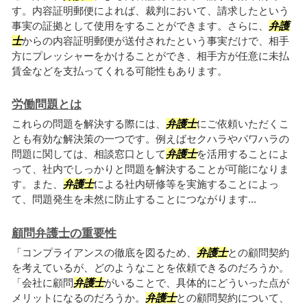
す。内容証明郵便によれば、裁判において、請求したという
事実の証拠として使用をすることができます。さらに、
弁護
士
からの内容証明郵便が送付されたという事実だけで、相手
方にプレッシャーをかけることができ、相手方が任意に未払
賃金などを支払ってくれる可能性もあります。
労働問題とは
これらの問題を解決する際には、
弁護士
にご依頼いただくこ
とも有効な解決策の一つです。例えばセクハラやパワハラの
問題に関しては、相談窓口として
弁護士
を活用することによ
って、社内でしっかりと問題を解決することが可能になりま
す。また、
弁護士
による社内研修等を実施することによっ
て、問題発生を未然に防止することにつながります...
顧問弁護士の重要性
「コンプライアンスの徹底を図るため、
弁護士
との顧問契約
を考えているが、どのようなことを依頼できるのだろうか。
「会社に顧問
弁護士
がいることで、具体的にどういった点が
メリットになるのだろうか。
弁護士
との顧問契約について、