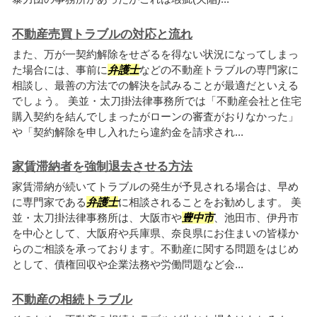
不動産売買トラブルの対応と流れ
また、万が一契約解除をせざるを得ない状況になってしまっ
た場合には、事前に
弁護士
などの不動産トラブルの専門家に
相談し、最善の方法での解決を試みることが最適だといえる
でしょう。 美並・太刀掛法律事務所では「不動産会社と住宅
購入契約を結んでしまったがローンの審査がおりなかった」
や「契約解除を申し入れたら違約金を請求され...
家賃滞納者を強制退去させる方法
家賃滞納が続いてトラブルの発生が予見される場合は、早め
に専門家である
弁護士
に相談されることをお勧めします。 美
並・太刀掛法律事務所は、大阪市や
豊中市
、池田市、伊丹市
を中心として、大阪府や兵庫県、奈良県にお住まいの皆様か
らのご相談を承っております。不動産に関する問題をはじめ
として、債権回収や企業法務や労働問題など会...
不動産の相続トラブル