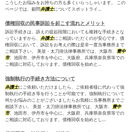
こうしたお悩みをお持ちの方も多くいらっしゃいます。 この
ページでは、顧問
弁護士
についてスポットライ...
債権回収の民事訴訟を起こす流れとメリット
訴訟手続きは、訴えの提起段階においても複雑な手続きとな
っていますから、
弁護士
にご相談いただくのが安心です。債
権回収において、訴訟をお考えの際は是非一度当事務所まで
ご相談下さい。 美並・太刀掛法律事務所では、大阪市、
豊中
市
、池田市、伊丹市を中心に、大阪府、兵庫県奈良県等での
ご相談に対応しております。債権回収を始めと...
強制執行の手続き方法について
弁護士
にご依頼いただけましたら、ご依頼者様に代わって強
制執行の手続き等を行うことが可能です。強制執行について
何かお悩みのことがございましたらお気軽に当事務所までご
相談下さい。 美並・太刀掛法律事務所では、大阪市、
豊中
市
、池田市、伊丹市を中心に、大阪府、兵庫県奈良県等での
ご相談に対応しております。債権回収を始めとし...