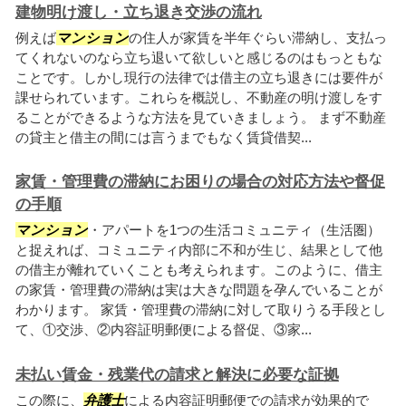
建物明け渡し・立ち退き交渉の流れ
例えば
マンション
の住人が家賃を半年ぐらい滞納し、支払っ
てくれないのなら立ち退いて欲しいと感じるのはもっともな
ことです。しかし現行の法律では借主の立ち退きには要件が
課せられています。これらを概説し、不動産の明け渡しをす
ることができるような方法を見ていきましょう。 まず不動産
の貸主と借主の間には言うまでもなく賃貸借契...
家賃・管理費の滞納にお困りの場合の対応方法や督促
の手順
マンション
・アパートを1つの生活コミュニティ（生活圏）
と捉えれば、コミュニティ内部に不和が生じ、結果として他
の借主が離れていくことも考えられます。このように、借主
の家賃・管理費の滞納は実は大きな問題を孕んでいることが
わかります。 家賃・管理費の滞納に対して取りうる手段とし
て、①交渉、②内容証明郵便による督促、③家...
未払い賃金・残業代の請求と解決に必要な証拠
この際に、
弁護士
による内容証明郵便での請求が効果的で