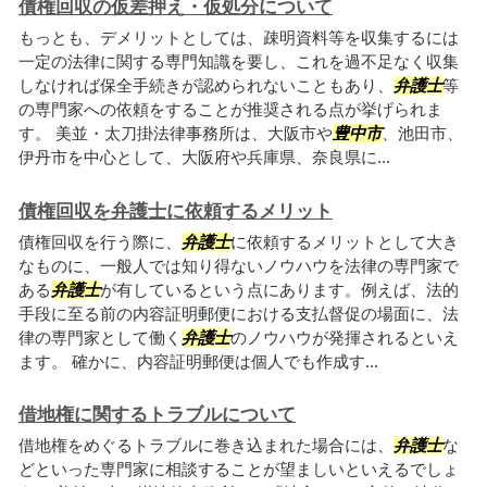
債権回収の仮差押え・仮処分について
もっとも、デメリットとしては、疎明資料等を収集するには
一定の法律に関する専門知識を要し、これを過不足なく収集
しなければ保全手続きが認められないこともあり、
弁護士
等
の専門家への依頼をすることが推奨される点が挙げられま
す。 美並・太刀掛法律事務所は、大阪市や
豊中市
、池田市、
伊丹市を中心として、大阪府や兵庫県、奈良県に...
債権回収を弁護士に依頼するメリット
債権回収を行う際に、
弁護士
に依頼するメリットとして大き
なものに、一般人では知り得ないノウハウを法律の専門家で
ある
弁護士
が有しているという点にあります。例えば、法的
手段に至る前の内容証明郵便における支払督促の場面に、法
律の専門家として働く
弁護士
のノウハウが発揮されるといえ
ます。 確かに、内容証明郵便は個人でも作成す...
借地権に関するトラブルについて
借地権をめぐるトラブルに巻き込まれた場合には、
弁護士
な
どといった専門家に相談することが望ましいといえるでしょ