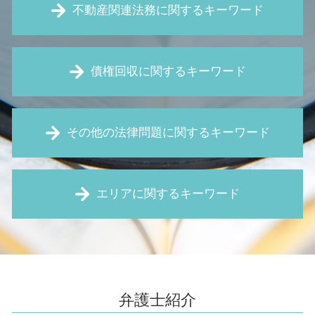
不動産関連法務に関するキーワード
瑕疵 契約不適合
債権回収に関するキーワード
家賃滞納 督促
賃貸 騒音
賃料 値上げ 拒否
お金 貸した 音信不通
不動産 売買契約書 個人間
その他の法律問題に関するキーワード
仮処分 とは
賃貸 値下げ 交渉
売掛金 時効
新築 白アリ
債権回収 流れ
未払い賃金 請求
強制退去 期間
仮差押え 要件
エリアに関するキーワード
パワハラ防止法 とは
土地の境界線 法務局
時効 完成猶予
賃金 未払い
住宅瑕疵担保責任 とは
口約束 契約
残業 未払い
売買 契約 解除
労働問題 大阪 弁護士
仮差押 差押 違い
予防法務 とは
近隣 トラブル 嫌がらせ
借金 伊丹市 弁護士
預金 差し押さえ
顧問弁護士 とは
境界線 トラブル
不動産トラブル 伊丹市 弁護士
仮差押え とは
企業 訴訟
不動産 相続
借金 大阪 弁護士
時効 更新
弁護士紹介
契約書 レビュー
欠陥住宅 新築
家賃滞納 池田市 弁護士
支払 督促 費用