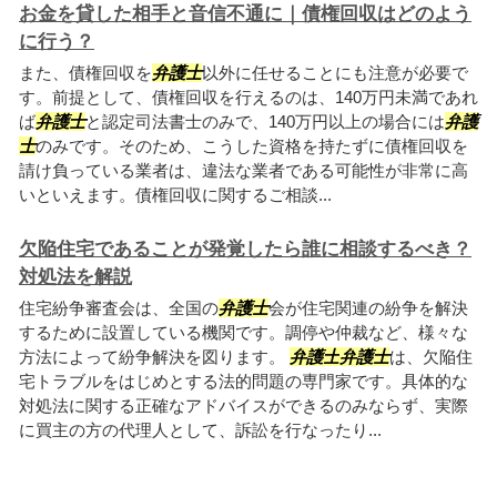
お金を貸した相手と音信不通に｜債権回収はどのよう
に行う？
また、債権回収を
弁護士
以外に任せることにも注意が必要で
す。前提として、債権回収を行えるのは、140万円未満であれ
ば
弁護士
と認定司法書士のみで、140万円以上の場合には
弁護
士
のみです。そのため、こうした資格を持たずに債権回収を
請け負っている業者は、違法な業者である可能性が非常に高
いといえます。債権回収に関するご相談...
欠陥住宅であることが発覚したら誰に相談するべき？
対処法を解説
住宅紛争審査会は、全国の
弁護士
会が住宅関連の紛争を解決
するために設置している機関です。調停や仲裁など、様々な
方法によって紛争解決を図ります。
弁護士
弁護士
は、欠陥住
宅トラブルをはじめとする法的問題の専門家です。具体的な
対処法に関する正確なアドバイスができるのみならず、実際
に買主の方の代理人として、訴訟を行なったり...