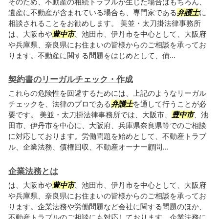
そのため、不動産の相続トラブルが生じた場合はもちろん、
遺産に不動産が含まれている場合も、専門家である
弁護士
に
相談されることをお勧めします。 美並・太刀掛法律事務所
は、大阪市や
豊中市
、池田市、伊丹市を中心として、大阪府
や兵庫県、奈良県にお住まいの皆様からのご相談を承ってお
ります。不動産に関する問題をはじめとして、債...
契約書のリーガルチェック・作成
これらの危険性を回避するためには、上記のようなリーガル
チェックを、法律のプロである
弁護士
を通して行うことが必
要です。 美並・太刀掛法律事務所では、大阪市、
豊中市
、池
田市、伊丹市を中心に、大阪府、兵庫県奈良県等でのご相談
に対応しております。労働問題を始めとして、不動産トラブ
ル、企業法務、債権回収、不動産オーナー顧問...
企業法務とは
は、大阪市や
豊中市
、池田市、伊丹市を中心として、大阪府
や兵庫県、奈良県にお住まいの皆様からのご相談を承ってお
ります。企業法務や労働問題など会社に関する問題のほか、
不動産トラブルのご相談にも対応しております。企業法務に