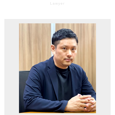
パワハラ防止法 厚生労働省
旧 借地法
労働問題 大阪市 弁護士
保全 手続き
リーガルチェック 費用
契約違反による解除 違約金
不動産トラブル 兵庫 弁護士
強制執行 手続き
労働 審判
境界 確定 訴訟
マンション 管理費滞納 豊中市 弁護士
仮処分 申立
弁護士 顧問 契約
土地 相続
家賃滞納 伊丹市 弁護士
債権回収 裁判
不当 解雇
契約不適合責任 とは
顧問弁護士 豊中市 弁護士
売掛債権 時効
財産分与 とは
顧問弁護士 兵庫 弁護士
処分禁止 仮処分
無断欠勤 退職
欠陥住宅 伊丹市 弁護士
強制執行 差し押さえ
契約書 作成
境界線トラブル 池田市 弁護士
仮差押え 流れ
契約書 リーガルチェック
労働問題 奈良 弁護士
セクハラ 職場
家賃滞納 大阪市 弁護士
職場 パワハラ
家賃滞納 豊中市 弁護士
労働問題 池田市 弁護士
欠陥住宅 大阪市 弁護士
欠陥住宅 池田市 弁護士
マンション 管理費滞納 奈良 弁護士